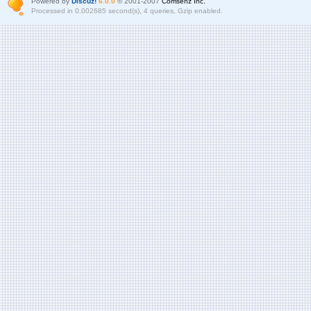
Powered by
Discuz!
6.0.0
© 2001-2007
Comsenz Inc.
Processed in 0.002685 second(s), 4 queries, Gzip enabled.