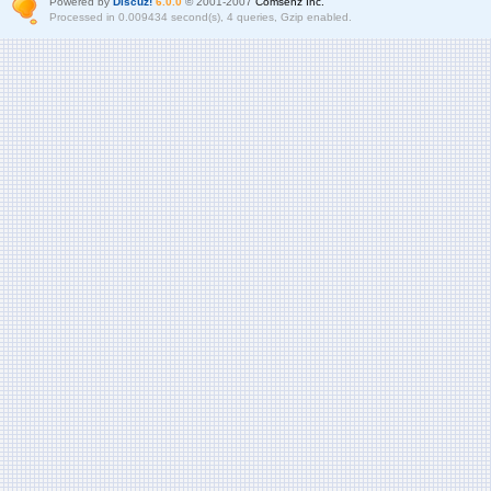
Powered by
Discuz!
6.0.0
© 2001-2007
Comsenz Inc.
Processed in 0.009434 second(s), 4 queries, Gzip enabled.