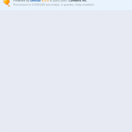
Powered by
Discuz!
6.0.0
© 2001-2007
Comsenz Inc.
Processed in 0.005190 second(s), 4 queries, Gzip enabled.