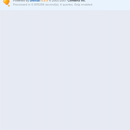
Powered by
Discuz!
6.0.0
© 2001-2007
Comsenz Inc.
Processed in 0.005289 second(s), 4 queries, Gzip enabled.