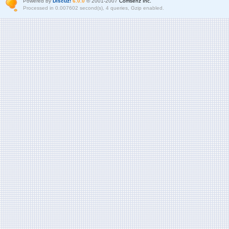
Powered by
Discuz!
6.0.0
© 2001-2007
Comsenz Inc.
Processed in 0.007602 second(s), 4 queries, Gzip enabled.