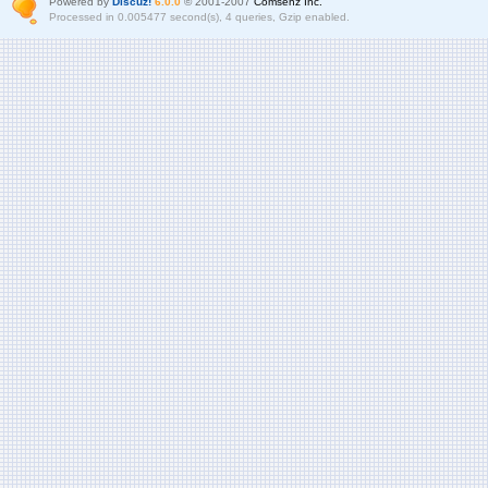
Powered by
Discuz!
6.0.0
© 2001-2007
Comsenz Inc.
Processed in 0.005477 second(s), 4 queries, Gzip enabled.