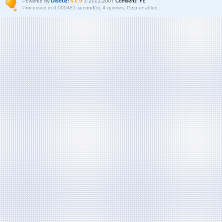
Powered by
Discuz!
6.0.0
© 2001-2007
Comsenz Inc.
Processed in 0.009481 second(s), 4 queries, Gzip enabled.