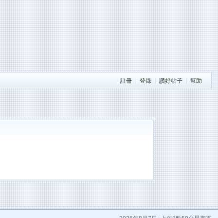
註冊
登錄
讚好帖子
幫助