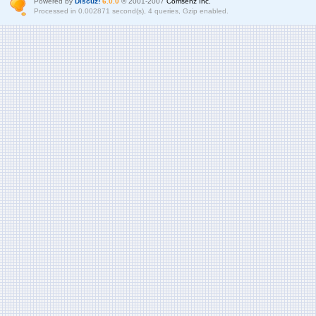
Powered by
Discuz!
6.0.0
© 2001-2007
Comsenz Inc.
Processed in 0.002871 second(s), 4 queries, Gzip enabled.