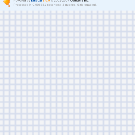
Powered by
Discuz!
6.0.0
© 2001-2007
Comsenz Inc.
Processed in 0.006881 second(s), 4 queries, Gzip enabled.