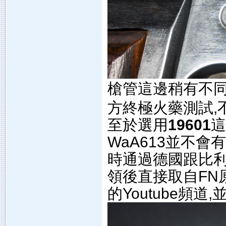
槍管這邊稍有不同
方終極火藥測試,
至於選用
19601
這
WaA613並不
時通過德國跟比利
領後直接取自FN原有的
的Youtube頻道