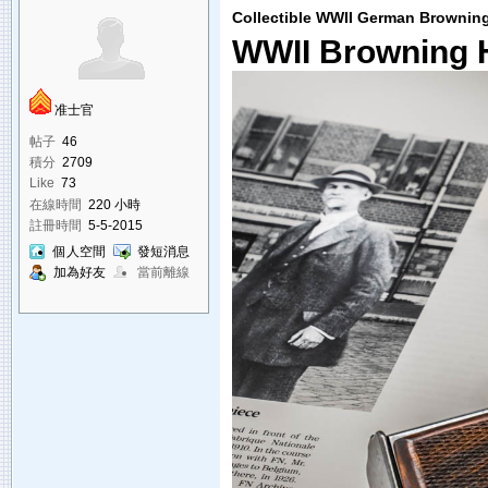
Collectible WWII German Browning
WWII Browning H
准士官
帖子
46
積分
2709
Like
73
在線時間
220 小時
註冊時間
5-5-2015
個人空間
發短消息
加為好友
當前離線