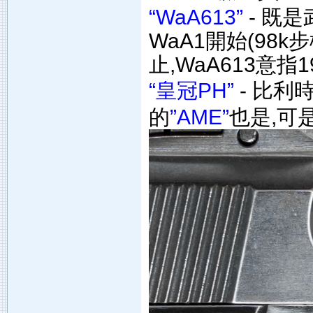
“WaA613”
- 既
WaA1開始(98k步
止,WaA613意指1
“皇冠PH”
- 比利
的
”AME”
也是,可