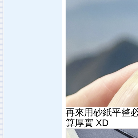
再來用砂紙平整必要
算厚實 XD