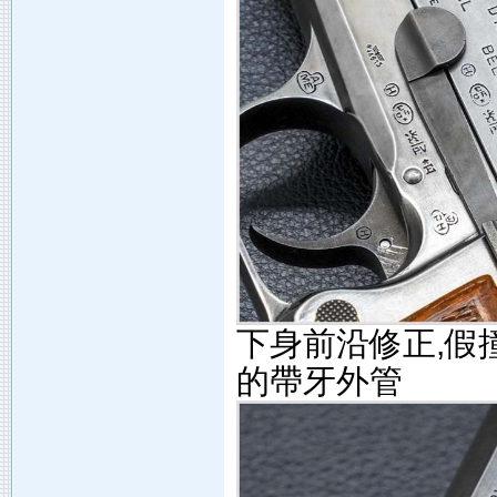
下身前沿修正,假撞
的帶牙外管