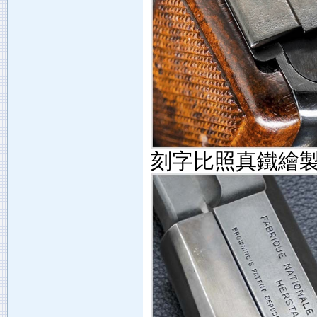
刻字比照真鐵繪製