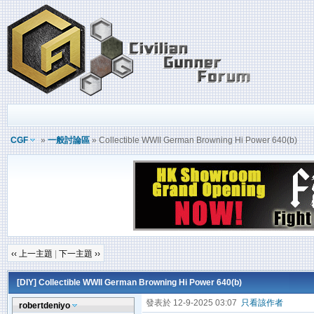
CGF
»
一般討論區
» Collectible WWII German Browning Hi Power 640(b)
‹‹ 上一主題
|
下一主題 ››
[DIY]
Collectible WWII German Browning Hi Power 640(b)
發表於 12-9-2025 03:07
只看該作者
robertdeniyo