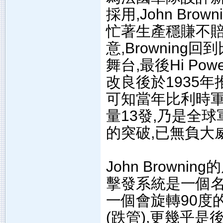
採用,John Bro
忙著生產穩賺不賠
意,Browning
舞台,最後Hi P
改良後於1935
可知當年比利時軍隊
量13發,乃是全
的突破,已無負大
John Browni
擊發系統是一個名為”
一個會旋轉90度的S
(跌管),更幾乎