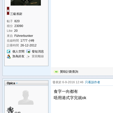
三級准尉
帖子
820
積分
23090
Like
20
來自
Führerbunker
在線時間
1777 小時
註冊時間
26-12-2012
個人空間
發短消息
加為好友
當前離線
贊助計劃查詢
發表於 6-9-2016 12:46
只看該作者
Opica
食字一向都有
唔用港式字完就ok