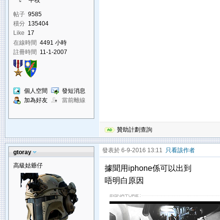
中校
帖子
9585
積分
135404
Like
17
在線時間
4491 小時
註冊時間
11-1-2007
個人空間
發短消息
加為好友
當前離線
贊助計劃查詢
發表於 6-9-2016 13:11
只看該作者
gtoray
高級姑爺仔
據聞用iphone係可以出到
唔明白原因