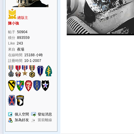
總版主
陳小強
帖子
50904
積分
893559
Like
243
來自
夜場
在線時間
15188 小時
註冊時間
10-1-2007
個人空間
發短消息
加為好友
當前離線