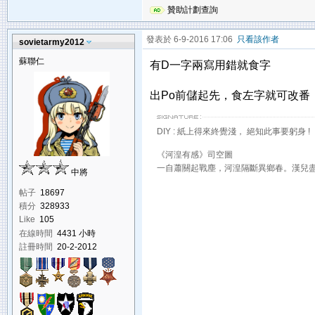
贊助計劃查詢
發表於 6-9-2016 17:06
只看該作者
sovietarmy2012
蘇聯仁
有D一字兩寫用錯就食字
出Po前儲起先，食左字就可改番
DIY : 紙上得來終覺淺， 絕知此事要躬身 !
《河湟有感》司空圖
一自蕭關起戰塵，河湟隔斷異鄉春。漢兒
中將
帖子
18697
積分
328933
Like
105
在線時間
4431 小時
註冊時間
20-2-2012