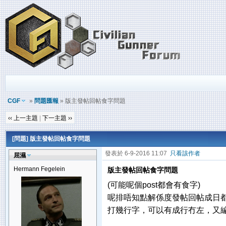
CGF
»
問題匯報
» 版主發帖回帖食字問題
‹‹ 上一主題
|
下一主題 ››
[問題] 版主發帖回帖食字問題
發表於 6-9-2016 11:07
只看該作者
屈濕
Hermann Fegelein
版主發帖回帖食字問題
(可能呢個post都會有食字)
呢排唔知點解係度發帖回帖成日
打幾行字，可以有成行冇左，又