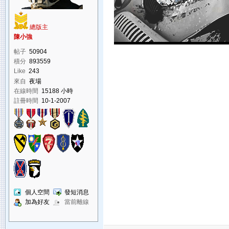
總版主
陳小強
帖子
50904
積分
893559
Like
243
來自
夜場
在線時間
15188 小時
註冊時間
10-1-2007
個人空間
發短消息
加為好友
當前離線