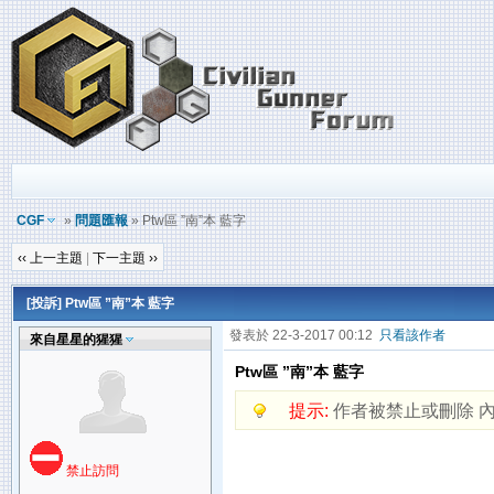
CGF
»
問題匯報
» Ptw區 ”南”本 藍字
‹‹ 上一主題
|
下一主題 ››
[投訴] Ptw區 ”南”本 藍字
發表於 22-3-2017 00:12
只看該作者
來自星星的猩猩
Ptw區 ”南”本 藍字
提示:
作者被禁止或刪除 
禁止訪問