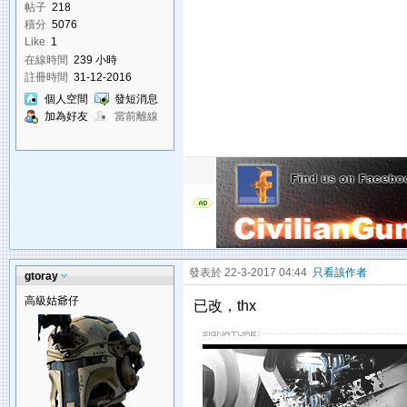
帖子
218
積分
5076
Like
1
在線時間
239 小時
註冊時間
31-12-2016
個人空間
發短消息
加為好友
當前離線
發表於 22-3-2017 04:44
只看該作者
gtoray
高級姑爺仔
已改，thx