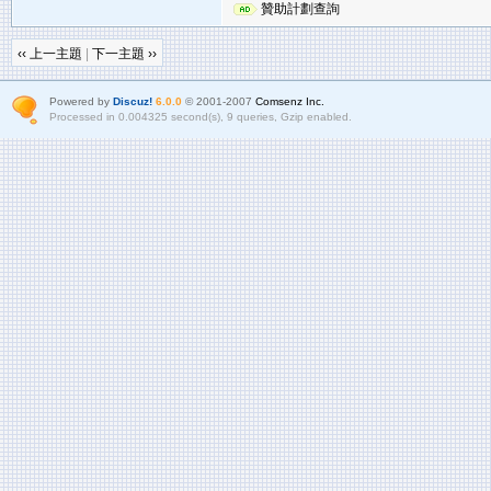
贊助計劃查詢
‹‹ 上一主題
|
下一主題 ››
Powered by
Discuz!
6.0.0
© 2001-2007
Comsenz Inc.
Processed in 0.004325 second(s), 9 queries, Gzip enabled.