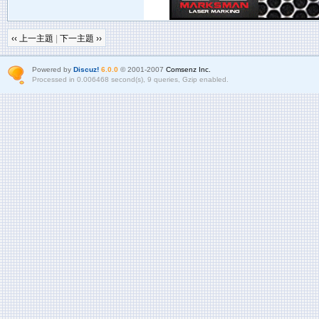
‹‹ 上一主題
|
下一主題 ››
Powered by
Discuz!
6.0.0
© 2001-2007
Comsenz Inc.
Processed in 0.006468 second(s), 9 queries, Gzip enabled.