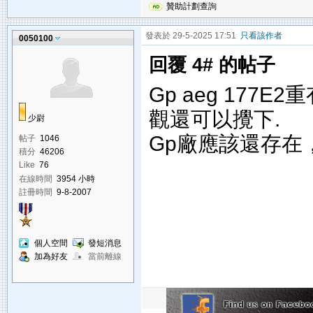
贊助計劃查詢
發表於 29-5-2025 17:51
只看該作者
0050100
回覆 4# 的帖子
Gp aeg 177E
觀還可以攪下.
少尉
Gp廠應該還存在
帖子
1046
積分
46206
Like
76
在線時間
3954 小時
註冊時間
9-8-2007
個人空間
發短消息
加為好友
當前離線