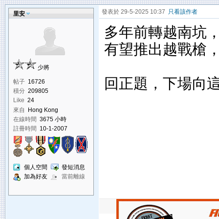
發表於 29-5-2025 10:37
只看該作者
里安
多年前轉越南坑，剛
有望推出越戰槍
少將
回正題，下場向
帖子
16726
積分
209805
Like
24
來自
Hong Kong
在線時間
3675 小時
註冊時間
10-1-2007
個人空間
發短消息
加為好友
當前離線