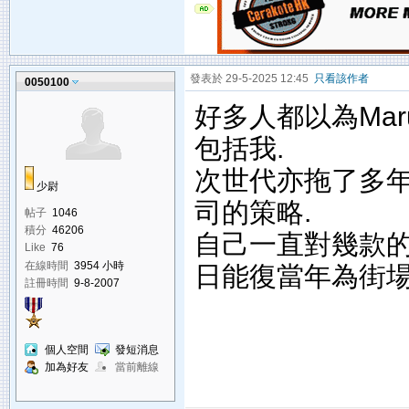
發表於 29-5-2025 12:45
只看該作者
0050100
好多人都以為Mar
包括我.
次世代亦拖了多年亦
少尉
司的策略.
帖子
1046
積分
46206
自己一直對幾款
Like
76
在線時間
3954 小時
日能復當年為街
註冊時間
9-8-2007
個人空間
發短消息
加為好友
當前離線