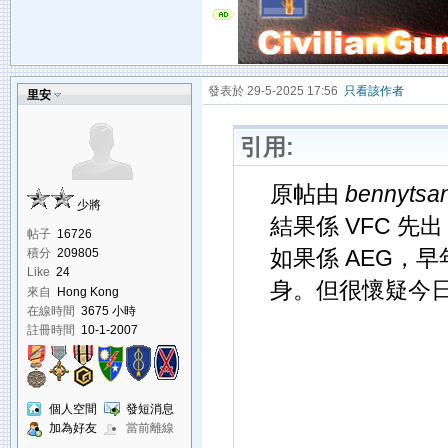
發表於 29-5-2025 17:56
只看該作者
里安
引用:
原帖由
bennytsa
少將
結果係 VFC 先出 
帖子
16726
如果係 AEG，早年的
積分
209805
Like
24
身。但很懷疑今日
來自
Hong Kong
在線時間
3675 小時
註冊時間
10-1-2007
個人空間
發短消息
加為好友
當前離線