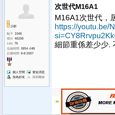
次世代M16A1
M16A1次世代，居
https://youtu.b
少尉
si=CY8Rrvpu2Kk
帖子
1046
積分
46206
細節重係差少少.
Like
76
在線時間
3954 小時
註冊時間
9-8-2007
個人空間
發短消息
加為好友
當前離線