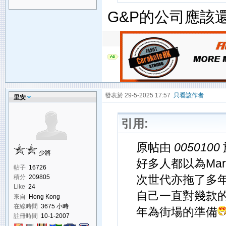
G&P的公司應該
發表於 29-5-2025 17:57
只看該作者
里安
引用:
原帖由
0050100
少將
好多人都以為Mar
帖子
16726
次世代亦拖了多年亦
積分
209805
Like
24
自己一直對幾款
來自
Hong Kong
在線時間
3675 小時
年為街場的準備
註冊時間
10-1-2007