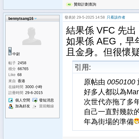
贊助計劃查詢
發表於 29-5-2025 14:58
只看該作者
bennytsang16
結果係 VFC 先出 
如果係 AEG，早年的
且金身。但很懷疑
中尉
帖子
2458
引用:
積分
66765
Like
68
原帖由
0050100
來自
香港
在線時間
3000 小時
好多人都以為Mar
註冊時間
29-6-2015
次世代亦拖了多年亦
個人空間
發短消息
加為好友
當前離線
自己一直對幾款
年為街場的準備