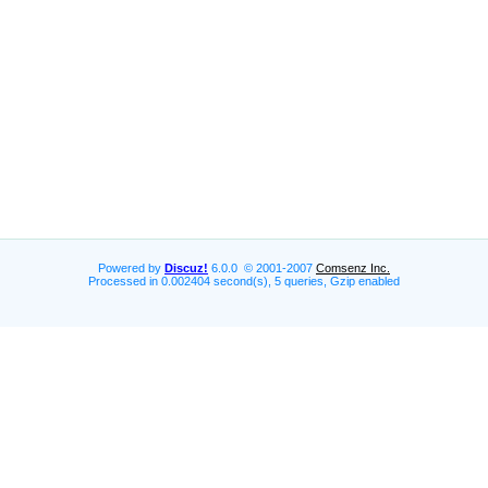
Powered by
Discuz!
6.0.0 © 2001-2007
Comsenz Inc.
Processed in 0.002404 second(s), 5 queries, Gzip enabled