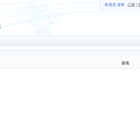
歡迎您 遊客
註冊
|
藏
版塊