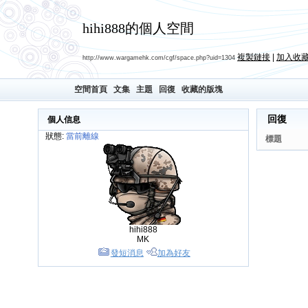
hihi888的個人空間
複製鏈接
|
加入收
http://www.wargamehk.com/cgf/space.php?uid=1304
空間首頁
文集
主題
回復
收藏的版塊
回復
個人信息
狀態:
當前離線
標題
hihi888
MK
發短消息
加為好友