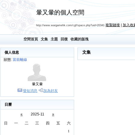
暈又暈的個人空間
複製鏈接
|
加入收
http://www.wargamehk.com/cgf/space.php?uid=20341
空間首頁
文集
主題
回復
收藏的版塊
文集
個人信息
狀態:
當前離線
暈又暈
發短消息
加為好友
日曆
«
2025-11
»
日
一
二
三
四
五
六
1