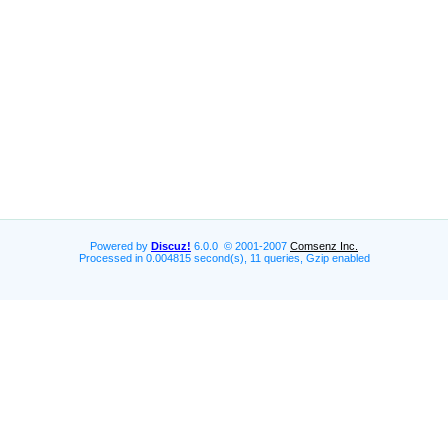
Powered by
Discuz!
6.0.0 © 2001-2007
Comsenz Inc.
Processed in 0.004815 second(s), 11 queries, Gzip enabled