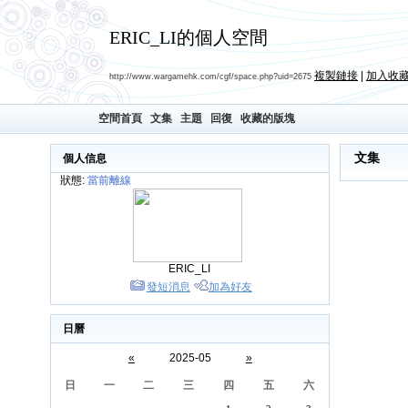
ERIC_LI的個人空間
複製鏈接
|
加入收
http://www.wargamehk.com/cgf/space.php?uid=2675
空間首頁
文集
主題
回復
收藏的版塊
文集
個人信息
狀態:
當前離線
ERIC_LI
發短消息
加為好友
日曆
«
2025-05
»
日
一
二
三
四
五
六