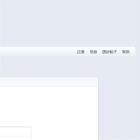
註冊
登錄
讚好帖子
幫助