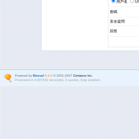
用戶名
U
密碼
安全提問
回答
Powered by
Discuz!
6.0.0
© 2001-2007
Comsenz Inc.
Processed in 0.007632 second(s), 3 queries, Gzip enabled.