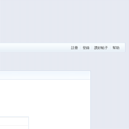
註冊
登錄
讚好帖子
幫助