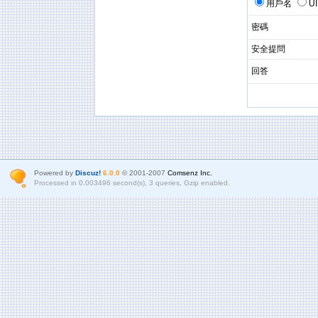
用戶名
U
密碼
安全提問
回答
Powered by
Discuz!
6.0.0
© 2001-2007
Comsenz Inc.
Processed in 0.003496 second(s), 3 queries, Gzip enabled.