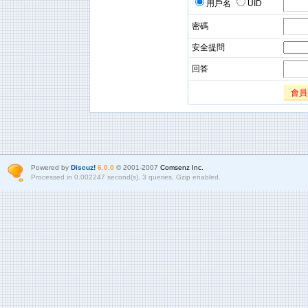
用戶名
UID
密碼
安全提問
回答
會員
Powered by
Discuz!
6.0.0
© 2001-2007
Comsenz Inc.
Processed in 0.002247 second(s), 3 queries, Gzip enabled.