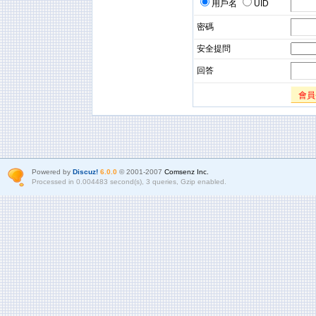
用戶名
UID
密碼
安全提問
回答
會員
Powered by
Discuz!
6.0.0
© 2001-2007
Comsenz Inc.
Processed in 0.004483 second(s), 3 queries, Gzip enabled.