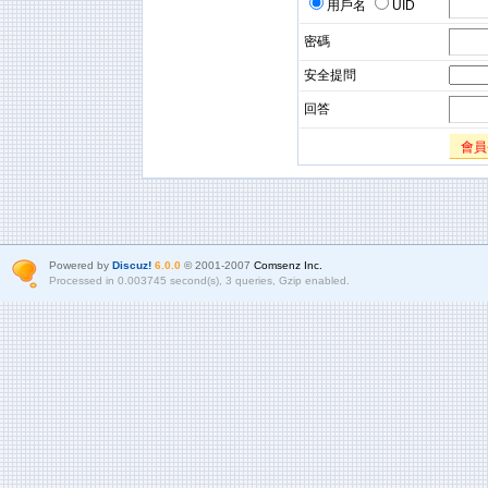
用戶名
UID
密碼
安全提問
回答
會員
Powered by
Discuz!
6.0.0
© 2001-2007
Comsenz Inc.
Processed in 0.003745 second(s), 3 queries, Gzip enabled.