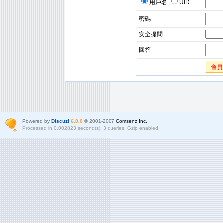
用戶名
UID
密碼
安全提問
回答
會員
Powered by
Discuz!
6.0.0
© 2001-2007
Comsenz Inc.
Processed in 0.002823 second(s), 3 queries, Gzip enabled.