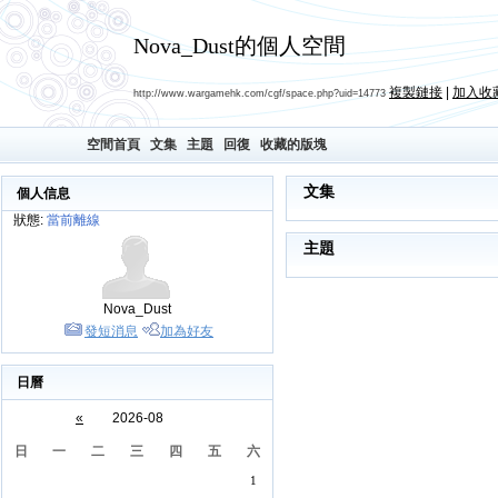
Nova_Dust的個人空間
複製鏈接
|
加入收
http://www.wargamehk.com/cgf/space.php?uid=14773
空間首頁
文集
主題
回復
收藏的版塊
文集
個人信息
狀態:
當前離線
主題
Nova_Dust
發短消息
加為好友
日曆
«
2026-08
日
一
二
三
四
五
六
1