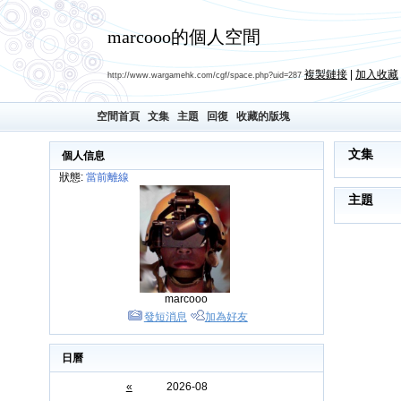
marcooo的個人空間
複製鏈接
|
加入收藏
http://www.wargamehk.com/cgf/space.php?uid=287
空間首頁
文集
主題
回復
收藏的版塊
文集
個人信息
狀態:
當前離線
主題
marcooo
發短消息
加為好友
日曆
«
2026-08