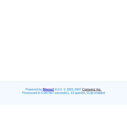
Powered by
Discuz!
6.0.0 © 2001-2007
Comsenz Inc.
Processed in 0.007367 second(s), 13 queries, Gzip enabled