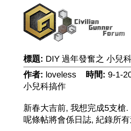
標題:
DIY 過年發奮之 小兒
作者:
loveless
時間:
9-1-
小兒科搞作
新春大吉前, 我想完成5支槍.
呢條帖將會係日誌, 紀錄所有