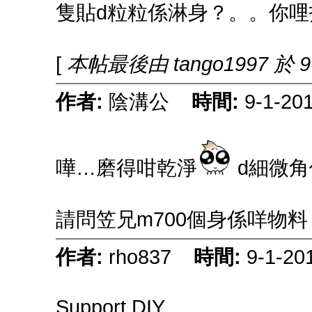
隻貼d粒粒係淋身？。。你哩
[
本帖最後由 tango1997 於 9-
作者:
陰溝公
時間:
9-1-20
嘩…磨得咁乾淨
d細微角
請問笠兄m700個身係咩物
作者:
rho837
時間:
9-1-20
Support DIY