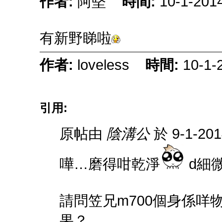
作者:
阿堅
時間:
10-1-201
有新野睇啦
作者:
loveless
時間:
10-1-
引用:
原帖由
陰溝公
於 9-1-20
嘩…磨得咁乾淨
d細
請問笠兄m700個身係咩
果？