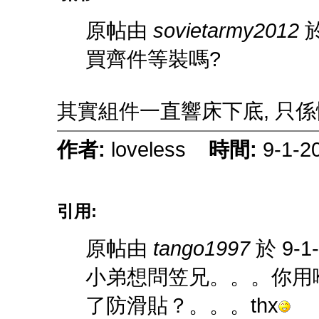
原帖由
sovietarmy2012
於
買齊件等裝嗎?
其實組件一直響床下底, 只
作者:
loveless
時間:
9-1-2
引用:
原帖由
tango1997
於 9-1
小弟想問笠兄。。。你用
了防滑貼？。。。thx