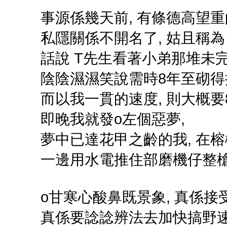
事源係幾天前, 有條德高望
私隱關係不開名了, 姑且稱為 
話說 T先生看著小弟那堆未完
陰陰濕濕笑說需時8年至砌得
而以我一貫的速度, 則大概要8
即晚我就發o左個惡夢,
夢中已達花甲之齡的我, 在
一邊用水電推住部磨機仔整槍.
o甘寒心酸鼻既景象, 真係接
真係要諗諗辨法去加快搞野速