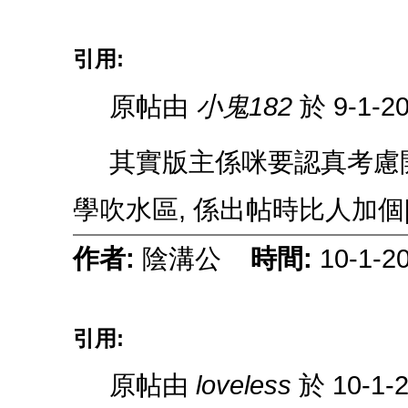
引用:
原帖由
小鬼182
於 9-1-2
其實版主係咪要認真考慮開
學吹水區, 係出帖時比人加個[D
作者:
陰溝公
時間:
10-1-2
引用:
原帖由
loveless
於 10-1-