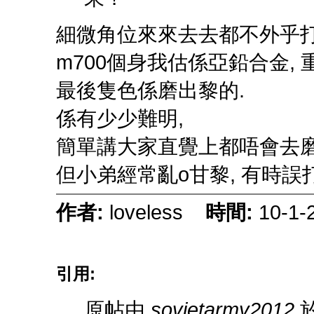
細微角位來來去去都不外乎打
m700個身我估係亞鉛合金, 重
最後隻色係磨出黎的.
係有少少難明,
簡單講大家直覺上都唔會去磨b
但小弟經常亂o甘黎, 有時誤
作者:
loveless
時間:
10-1-
引用:
原帖由
sovietarmy2012
於