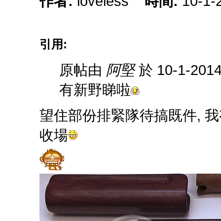
作者:
loveless
時間:
10-1-
引用:
原帖由
阿堅
於 10-1-201
有新野睇啦
望住部份排緊隊待搞既件, 
收場