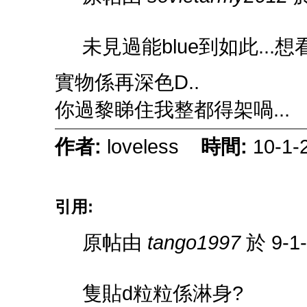
未見過能blue到如此...
實物係再深色D..
你過黎睇住我整都得架喎...
作者:
loveless
時間:
10-1-
引用:
原帖由
tango1997
於 9-1
隻貼d粒粒係淋身?