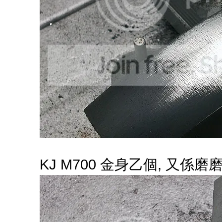
KJ M700 金身乙個, 又係磨磨