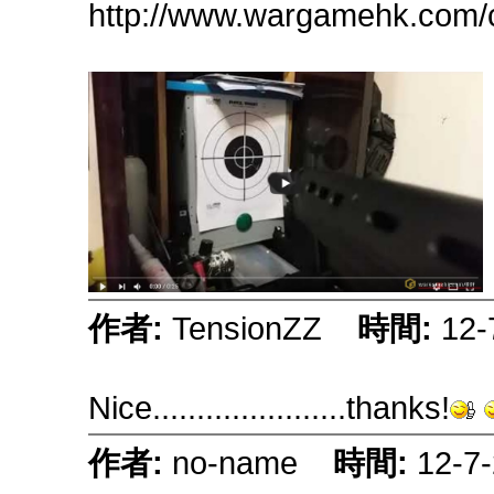
http://www.wargamehk.com/
作者:
TensionZZ
時間:
12-
Nice......................thanks!
作者:
no-name
時間:
12-7