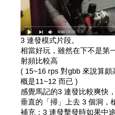
3 連發模式片段。
相當好玩，雖然在下不是第一次玩
射頻比較高
( 15~16 rps 對gbb 來
概是11~12 而已 )
感覺馬記的3 連發比較爽快，
垂直的「掃」上去 3 個洞
補充：3 連發擊發時如果中