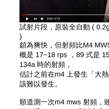
試射片段，原裝全自動 ( 0.2g bb 
)
頗為爽快，但射頻比M4 MWS 
概是 17~18 rps ，89 式是 1
134a 時的射頻，
估計之前在m4 上發生「大熱天
該難以發生。
順道測一次m4 mws 射頻