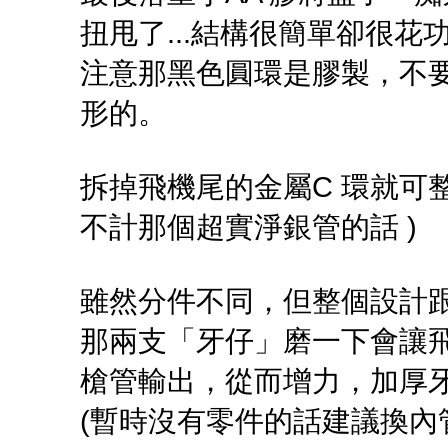
扭甩了...結構很簡單卻很花
注意那黑色圓環是膠製，不
形的。
拆掉飛機尾的金屬C 環就可整
不計那個超實淨銀管的話 )
雖然分件不同，但整個設計跟 
那兩支「牙仔」磨一下會讓飛
槍管輸出，從而增力，加厚
(暫時沒有零件的話建議換內管