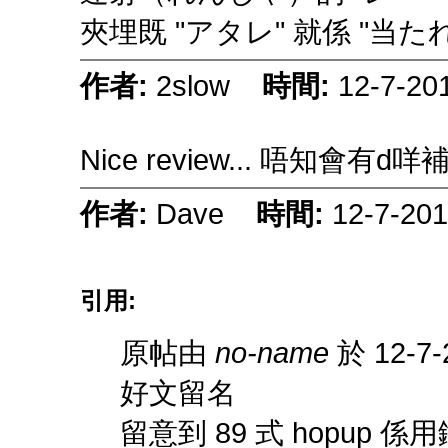
夾埋既 "アタレ" 就係 "当た
作者:
2slow
時間:
12-7-20
Nice review... 唔知會有
作者:
Dave
時間:
12-7-201
引用:
原帖由
no-name
於 12-7-
好文留名
留意到 89 式 hopup