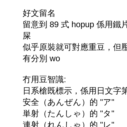
好文留名
留意到 89 式 hopup 係
屎
似乎原裝就可對應重豆，但
有分別 wo
冇用豆智識:
日系槍既標示，係用日文字
安全（あんぜん）的 "ア"
単射（たんしゃ）的 "タ"
連射（れんしゃ）的 "レ"