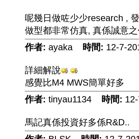
呢幾日做咗少少research 
做型都非常仿真, 真係誠意之作&#1
作者:
ayaka
時間:
12-7-20
詳細解說
感覺比M4 MWS簡單好多
作者:
tinyau1134
時間:
12-
馬記真係投資好多係R&D..
作者:
BLSK
時間:
12-7-20