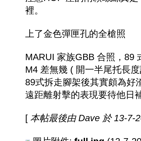
裡。
上了金色彈匣孔的全槍照
MARUI 家族GBB 合照，8
M4 差無幾 ( 開一半尾托長度
89式拆走腳架後其實頗為好
遠距離射擊的表現要待他日
[
本帖最後由 Dave 於 13-7-2