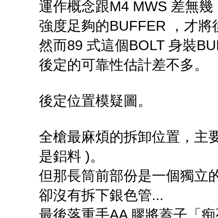
運作概念跟M4 MWS 差無幾
強度足夠的BUFFER ，才
然而89 式這個BOLT 身裝
後定的可靠性估計差不多。
後定位置模疑圖。
全槍最麻煩的拆卸位置，主要
是鋁料 )。
但那長筒前部份是一個獨立
卻沒有拆下銀色管...
最後落重手AA 膠將蓋子「