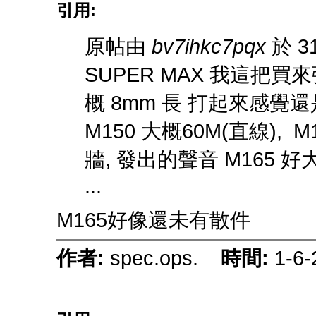
引用:
原帖由
bv7ihkc7pqx
於 31
SUPER MAX 我這把買
概 8mm 長 打起來感覺還是
M150 大概60M(直線), 
牆, 發出的聲音 M165 
...
M165好像還未有散件
作者:
spec.ops.
時間:
1-6-