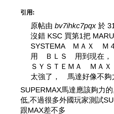
引用:
原帖由
bv7ihkc7pqx
於 31
沒錯 KSC 買第1把 MAR
SYSTEMA ＭＡＸ 
用 ＢＬＳ 用到現在
ＳＹＳＴＥＭＡ ＭＡ
太強了， 馬達好像不夠力
SUPERMAX馬達應該夠力
低,不過很多外國玩家測試SU
跟MAX差不多