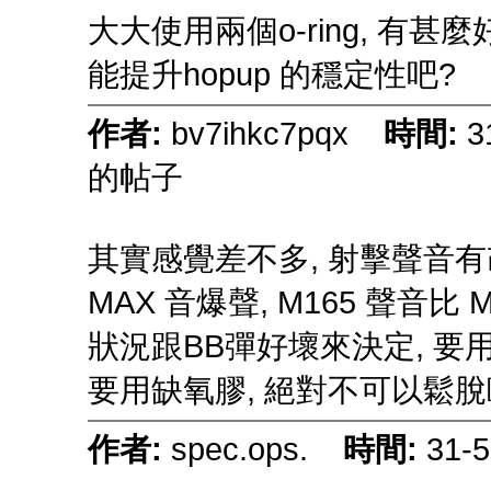
大大使用兩個o-ring, 有甚
能提升hopup 的穩定性吧?
作者:
bv7ihkc7pqx
時間:
3
的帖子
其實感覺差不多, 射擊聲音有改
MAX 音爆聲, M165 聲音比 
狀況跟BB彈好壞來決定, 要用2個
要用缺氧膠, 絕對不可以鬆脫歐!
作者:
spec.ops.
時間:
31-5