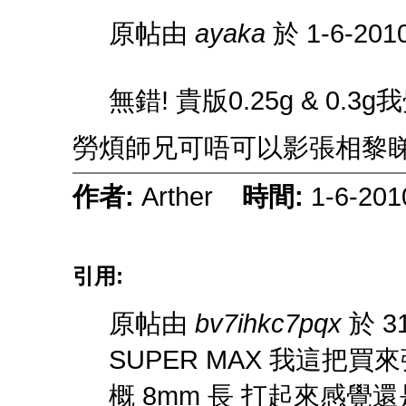
原帖由
ayaka
於 1-6-201
無錯! 貴版0.25g & 0.
勞煩師兄可唔可以影張相黎睇
作者:
Arther
時間:
1-6-201
引用:
原帖由
bv7ihkc7pqx
於 31
SUPER MAX 我這把買
概 8mm 長 打起來感覺還是