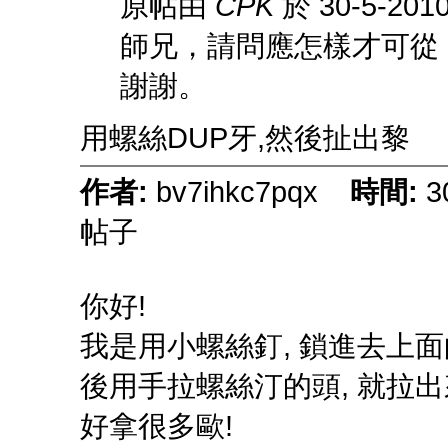
原帖由
CPK
於 30-5-201
師兄，請問應怎樣才可從 
謝謝。
用螺絲DUP牙,然後扯出黎
作者:
bv7ihkc7pqx
時間:
3
帖子
你好!
我是用小螺絲釘, 鎖進去上面
後用手拉螺絲汀的頭, 就拉出來
好拿很多歐!