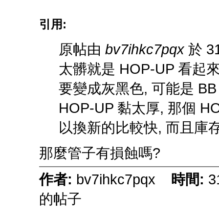
引用:
原帖由
bv7ihkc7pqx
於 31
太髒就是 HOP-UP 看起
要變成灰黑色, 可能是 B
HOP-UP 黏太厚, 那個 H
以換新的比較快, 而且庫
那麼管子有損蝕嗎?
作者:
bv7ihkc7pqx
時間:
3
的帖子