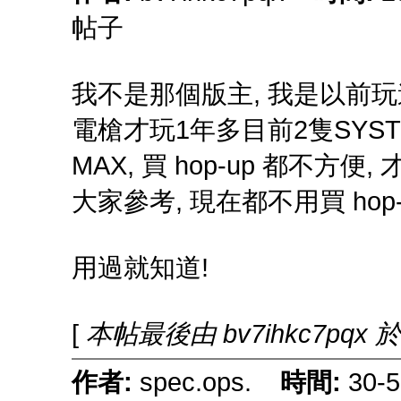
帖子
我不是那個版主, 我是以前玩
電槍才玩1年多目前2隻SYSTE
MAX, 買 hop-up 都不方
大家參考, 現在都不用買 hop-u
用過就知道!
[
本帖最後由 bv7ihkc7pqx 於 
作者:
spec.ops.
時間:
30-5