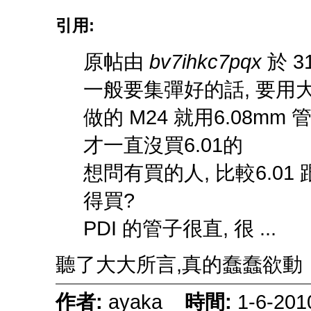
引用:
原帖由
bv7ihkc7pqx
於 31
一般要集彈好的話, 要用大一點口
做的 M24 就用6.08mm 
才一直沒買6.01的
想問有買的人, 比較6.01 
得買?
PDI 的管子很直, 很 ...
聽了大大所言,真的蠢蠢欲動
作者:
ayaka
時間:
1-6-201