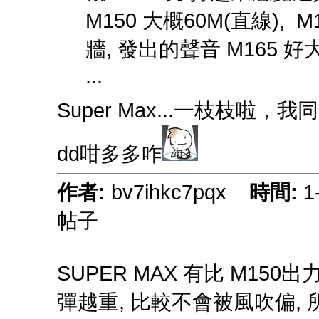
M150 大概60M(直線), 
牆, 發出的聲音 M165 
...
Super Max...一枝枝啦
dd咁多多咋
作者:
bv7ihkc7pqx
時間:
1
帖子
SUPER MAX 有比 M150
彈越重, 比較不會被風吹偏, 