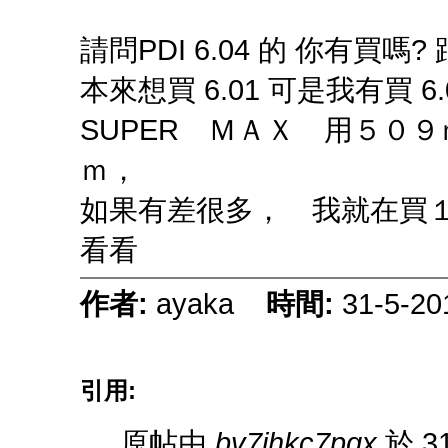
請問PDI 6.04 的 你有買嗎?
本來想買 6.01 可是我有買 6.
SUPER ＭＡＸ 用５０
ｍ，
如果有差很多， 我就在買
看看
作者:
ayaka
時間:
31-5-20
引用:
原帖由
bv7ihkc7pqx
於 31