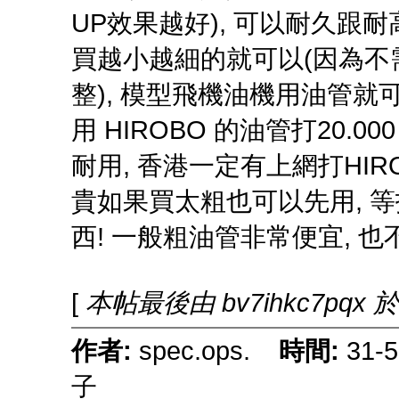
UP效果越好), 可以耐久跟
買越小越細的就可以(因為不需
整), 模型飛機油機用油管就可
用 HIROBO 的油管打20.00
耐用, 香港一定有上網打HI
貴如果買太粗也可以先用, 等找
西! 一般粗油管非常便宜, 也
[
本帖最後由 bv7ihkc7pqx 於 
作者:
spec.ops.
時間:
31-
子