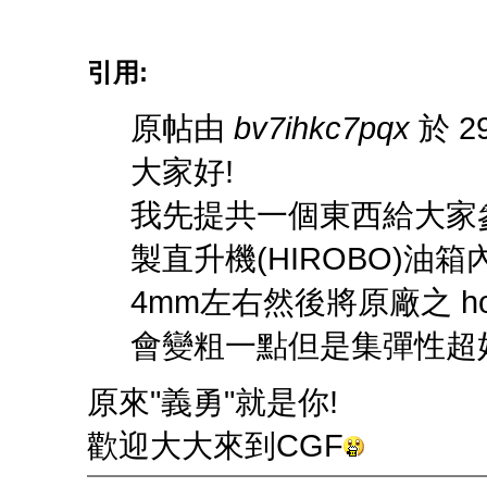
引用:
原帖由
bv7ihkc7pqx
於 29
大家好!
我先提共一個東西給大家
製直升機(HIROBO)油
4mm左右然後將原廠之 hop
會變粗一點但是集彈性超好,
原來"義勇"就是你!
歡迎大大來到CGF