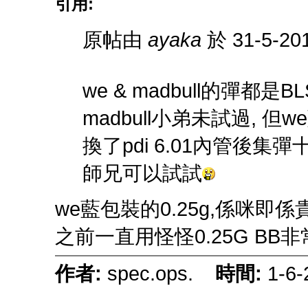
引用:
原帖由
ayaka
於 31-5-20
we & madbull的彈都是B
madbull小弟未試過, 但we
換了pdi 6.01內管後集彈
師兄可以試試
we藍包裝的0.25g,係咪即係
之前一直用怪怪0.25G BB
作者:
spec.ops.
時間:
1-6-