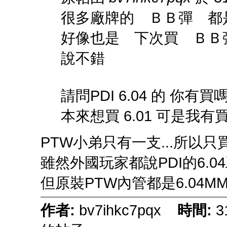
很多廠牌的 ＢＢ彈 
好像也是 下次買 ＢＢ
說不錯
請問PDI 6.04 的 你有買
本來想買 6.01 可是我有買 6
PTW小弟只有一支...所以只買
雖然外國玩家都說PDI的6.0
但原裝PTW內管都是6.04MM
作者:
bv7ihkc7pqx
時間:
3