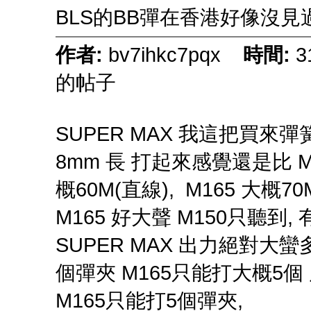
BLS的BB彈在香港好像沒見
作者:
bv7ihkc7pqx
時間:
3
的帖子
SUPER MAX 我這把買來彈
8mm 長 打起來感覺還是比 M15
概60M(直線), M165 大概
M165 好大聲 M150只聽到
SUPER MAX 出力絕對大蠻多
個彈夾 M165只能打大概5個 
M165只能打5個彈夾,