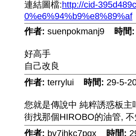
連結圖檔:
http://cid-395d489c
0%e6%94%b9%e8%89%af
作者:
suenpokmanj9
時間
好高手
自己改良
作者:
terrylui
時間:
29-5-2
您就是傳說中 純粹誘惑板主
街找那個HIROBO的油管, 
作者:
bv7ihkc7pqx
時間:
2