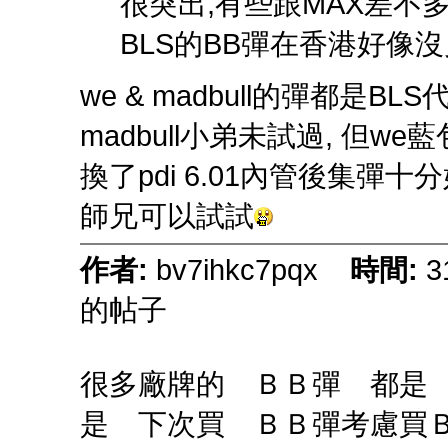
很突出,有些跟MAX差不
BLS的BB彈在香港好像
we & madbull的彈都是BLS
madbull小弟未試過, 但we藍包
換了pdi 6.01內管後集彈十分
師兄可以試試
作者:
bv7ihkc7pqx
時間:
3
的帖子
很多廠牌的 ＢＢ彈 都是
是 下次買 ＢＢ彈考慮買