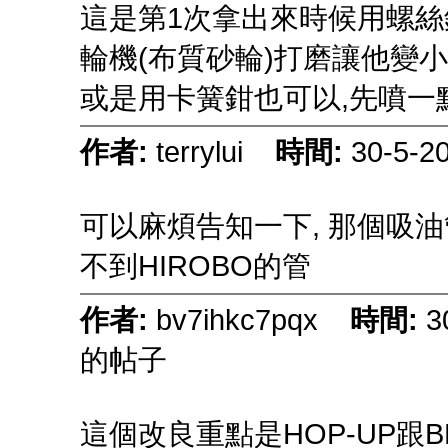
這是第1次拿出來時候用螺絲釘
輪機(布質砂輪)打磨讓他變小一
或是用卡簧鉗也可以,先噴一點 
作者:
terrylui
時間:
30-5-
可以麻煩告知一下, 那個吸油
不到HIROBO的管
作者:
bv7ihkc7pqx
時間:
3
的帖子
這個改良重點是HOP-UP跟B