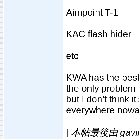
Aimpoint T-1
KAC flash hider
etc
KWA has the best 
the only problem 
but I don't think it
everywhere nowa
[
本帖最後由 gavin2