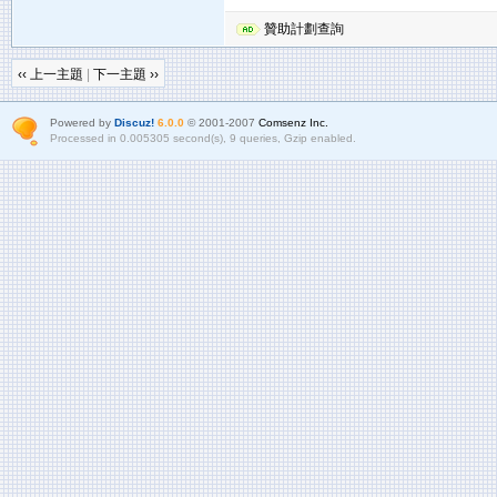
贊助計劃查詢
‹‹ 上一主題
|
下一主題 ››
Powered by
Discuz!
6.0.0
© 2001-2007
Comsenz Inc.
Processed in 0.005305 second(s), 9 queries, Gzip enabled.