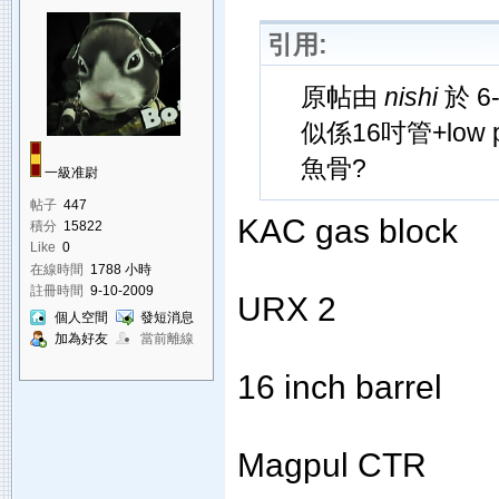
引用:
原帖由
nishi
於 6-
似係16吋管+low pr
魚骨?
一級准尉
帖子
447
KAC gas block
積分
15822
Like
0
在線時間
1788 小時
註冊時間
9-10-2009
URX 2
個人空間
發短消息
加為好友
當前離線
16 inch barrel
Magpul CTR