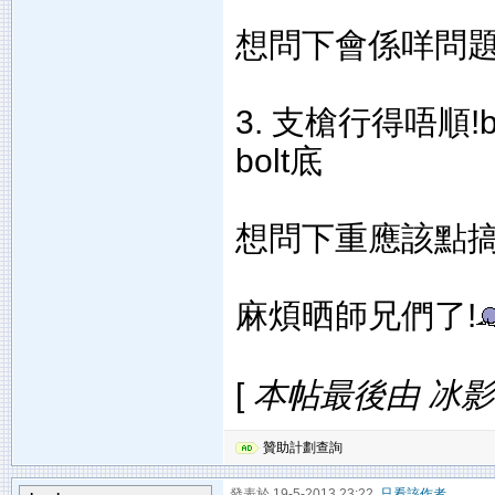
想問下會係咩問題呢.
3. 支槍行得唔順
bolt底
想問下重應該點搞..
麻煩晒師兄們了!
[
本帖最後由 冰影 於 
贊助計劃查詢
發表於 19-5-2013 23:22
只看該作者