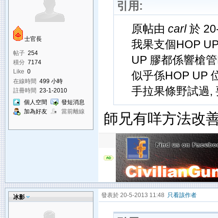
引用:
原帖由
carl
於 20
士官長
我果支個HOP UP
帖子
254
UP 膠都係響槍管H
積分
7174
Like
0
似乎係HOP UP
在線時間
499 小時
手拉果條野試過,
註冊時間
23-1-2010
個人空間
發短消息
加為好友
當前離線
師兄有咩方法改
發表於 20-5-2013 11:48
只看該作者
冰影