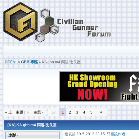
CGF
»
GBB 專區
» KA gbb m4 問題/改良區
››
‹‹ 上一主題
|
下一主題 ››
67
1
2
3
4
5
[KA]
KA gbb m4 問題/改良區
發表於 19-5-2013 23:15
只看該作者
冰影