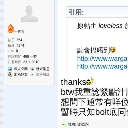
引用:
原帖由
loveless
於
士官長
帖子
254
積分
7174
點會揾唔到
Like
0
在線時間
499 小時
http://www.warga
註冊時間
23-1-2010
http://www.warga
個人空間
發短消息
加為好友
當前離線
thanks
btw我重諗緊點汁順
想問下通常有咩位
暫時只知bolt底同個h
贊助計劃查詢