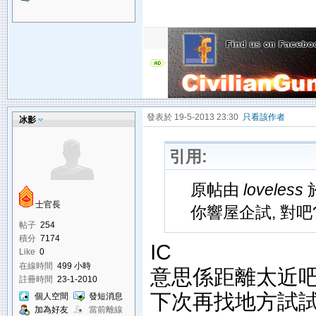
發表於 19-5-2013 23:30
只看該作者
冰影
引用:
原帖由
loveless
於
士官長
你響屋企試, 對吧
帖子
254
積分
7174
IC
Like
0
在線時間
499 小時
意思係距離太近吧
註冊時間
23-1-2010
下次再找地方試試
個人空間
發短消息
加為好友
當前離線