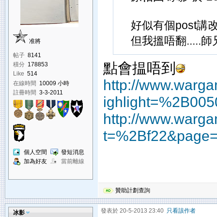
好似有個post講改5
但我搵唔翻.....
准將
帖子
8141
點會揾唔到
積分
178853
Like
514
http://www.wargam
在線時間
10009 小時
註冊時間
3-3-2011
ighlight=%2B00
http://www.wargam
t=%2Bf22&page
個人空間
發短消息
加為好友
當前離線
贊助計劃查詢
發表於 20-5-2013 23:40
只看該作者
冰影