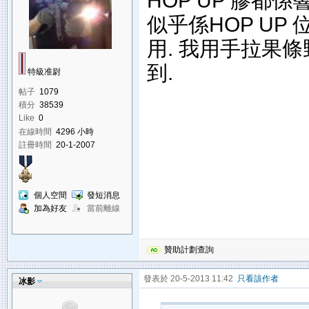
HOP UP 膠都係響
似乎係HOP UP
用. 我用手拉果
到.
特級准尉
帖子
1079
積分
38539
Like
0
在線時間
4296 小時
註冊時間
20-1-2007
個人空間
發短消息
加為好友
當前離線
贊助計劃查詢
發表於 20-5-2013 11:42
只看該作者
冰影