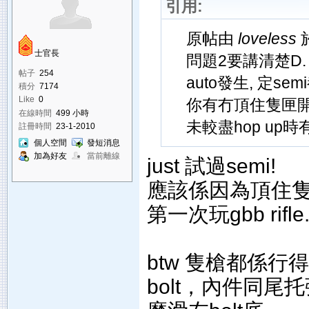
引用:
原帖由
loveless
於
士官長
問題2要講清楚D.
帖子
254
auto發生, 定sem
積分
7174
Like
0
你有冇頂住隻匣開
在線時間
499 小時
未較盡hop up時
註冊時間
23-1-2010
個人空間
發短消息
加為好友
當前離線
just 試過semi!
應該係因為頂住
第一次玩gbb ri
btw 隻槍都係行得
bolt，內件同尾