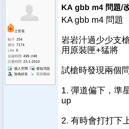
KA gbb m4 問題
KA gbb m4 問題
士官長
岩岩汁過少少支槍 (
帖子
254
積分
7174
用原裝匣+猛將
Like
0
在線時間
499 小時
註冊時間
23-1-2010
試槍時發現兩個問
個人空間
發短消息
加為好友
當前離線
1. 彈道偏下，準
up
2. 有時會打打下