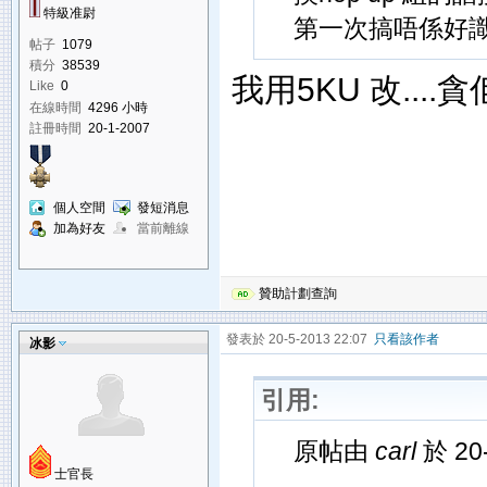
特級准尉
第一次搞唔係好
帖子
1079
積分
38539
我用5KU 改....貪
Like
0
在線時間
4296 小時
註冊時間
20-1-2007
個人空間
發短消息
加為好友
當前離線
贊助計劃查詢
發表於 20-5-2013 22:07
只看該作者
冰影
引用:
原帖由
carl
於 20
士官長