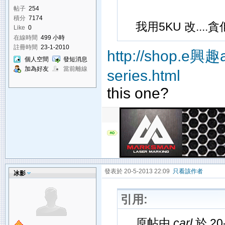
帖子
254
積分
7174
我用5KU 改....貪
Like
0
在線時間
499 小時
註冊時間
23-1-2010
http://shop.e興趣a
個人空間
發短消息
加為好友
當前離線
series.html
this one?
發表於 20-5-2013 22:09
只看該作者
冰影
引用:
原帖由
carl
於 20