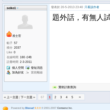
發表於 20-5-2013 23:40
只看該作者
seiko1
題外話，有無人試
准士官
帖子
57
積分
2037
Like
0
在線時間
180 小時
註冊時間
2-3-2011
個人空間
發短消息
加為好友
當前離線
贊助計劃查詢
››
‹‹ 上一主題
|
下一主題 ››
67
1
2
3
4
5
Powered by
Discuz!
6.0.0
© 2001-2007
Comsenz Inc.