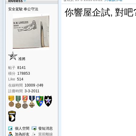
loveless
安全駕駛 奉公守法
你響屋企試, 對吧
准將
帖子
8141
積分
178853
Like
514
在線時間
10009 小時
註冊時間
3-3-2011
個人空間
發短消息
加為好友
當前離線