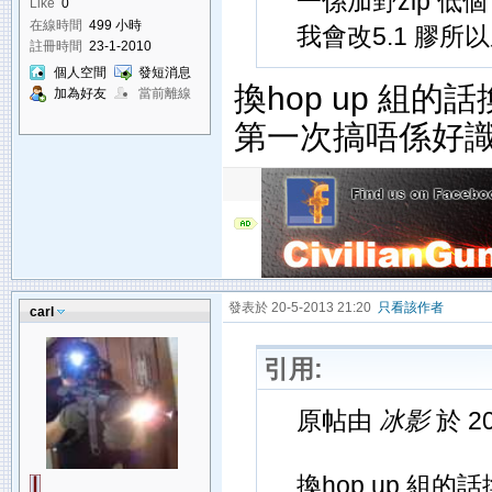
一係加野zip 低個下
Like
0
在線時間
499 小時
我會改5.1 膠所以
註冊時間
23-1-2010
個人空間
發短消息
換hop up 組的
加為好友
當前離線
第一次搞唔係好
發表於 20-5-2013 21:20
只看該作者
carl
引用:
原帖由
冰影
於 20
換hop up 組的