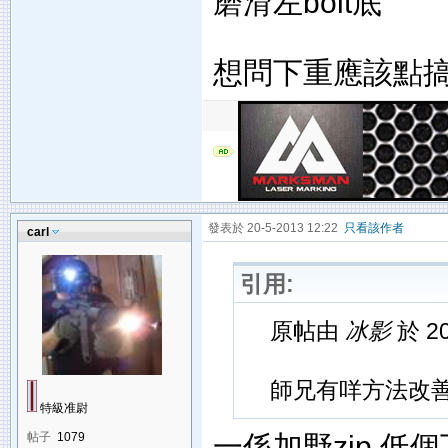
磨滑左bolt底
想問下重應該點
發表於 20-5-2013 12:22
只看該作者
carl
引用:
原帖由
冰影
於 20
師兄有咩方法改
特級准尉
一係加野zip 低個下
帖子
1079