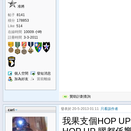
准將
帖子
8141
積分
178853
Like
514
在線時間
10009 小時
註冊時間
3-3-2011
個人空間
發短消息
加為好友
當前離線
贊助計劃查詢
發表於 20-5-2013 01:11
只看該作者
carl
我果支個HOP UP