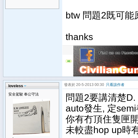
btw 問題2既可能原
thanks
發表於 20-5-2013 00:30
只看該作者
loveless
安全駕駛 奉公守法
問題2要講清楚D.
auto發生, 定sem
你有冇頂住隻匣開
未較盡hop up時