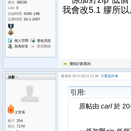
積分
38539
我會改5.1 膠所以成
Like
0
在線時間
4296 小時
註冊時間
20-1-2007
個人空間
發短消息
加為好友
當前離線
贊助計劃查詢
發表於 20-5-2013 12:36
只看該作者
冰影
引用:
原帖由
carl
於 20
士官長
帖子
254
積分
7174