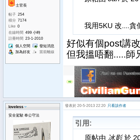
士官長
帖子
254
積分
7174
我用5KU 改....貪
Like
0
在線時間
499 小時
註冊時間
23-1-2010
好似有個post講改5.
個人空間
發短消息
但我搵唔翻.....
加為好友
當前離線
發表於 20-5-2013 22:20
只看該作者
loveless
安全駕駛 奉公守法
引用:
原帖由
冰影
於 20