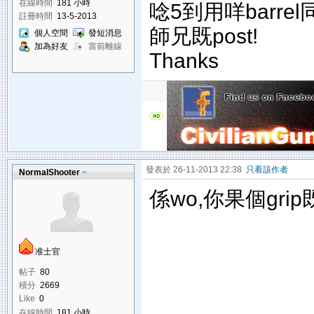
在線時間
181 小時
唸5到用咩barre
註冊時間
13-5-2013
師兄既post!
個人空間
發短消息
加為好友
當前離線
Thanks
發表於 26-11-2013 22:38
只看該作者
NormalShooter
係wo,你果個gri
准士官
帖子
80
積分
2669
Like
0
在線時間
181 小時