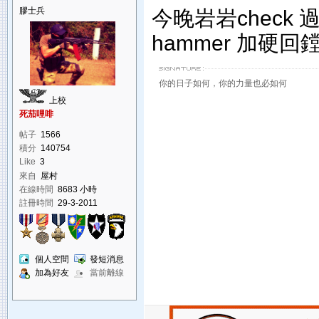
膠士兵
今晚岩岩check
hammer 加硬
你的日子如何，你的力量也必如何
上校
死茄哩啡
帖子
1566
積分
140754
Like
3
來自
屋村
在線時間
8683 小時
註冊時間
29-3-2011
個人空間
發短消息
加為好友
當前離線