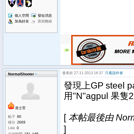
個人空間
發短消息
加為好友
當前離線
發表於 27-11-2013 16:37
只看該作者
NormalShooter
發現上GP steel 
用"N"agpul 果隻2
准士官
[
本帖最後由 Normal
帖子
80
積分
2669
]
Like
0
在線時間
181 小時