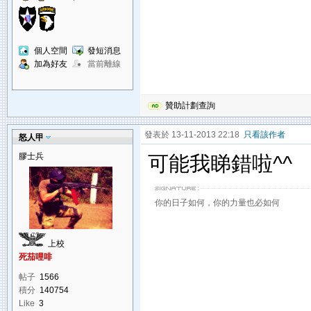
個人空間
發短消息
加為好友
當前離線
贊助計劃查詢
發表於 13-11-2013 22:18
只看該作者
怒人甲
膠士兵
可能我睇錯啦^^
你的日子如何，你的力量也必如何
上校
死茄哩啡
帖子
1566
積分
140754
Like
3