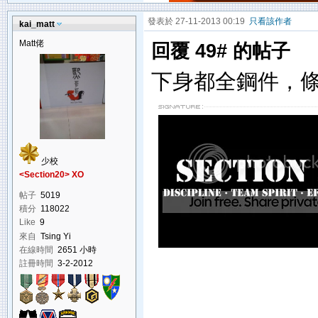
發表於 27-11-2013 00:19
只看該作者
kai_matt
Matt佬
回覆 49# 的帖子
下身都全鋼件，條bolt
少校
<Section20> XO
帖子
5019
積分
118022
Like
9
來自
Tsing Yi
在線時間
2651 小時
註冊時間
3-2-2012