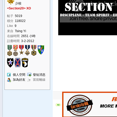
少校
<Section20> XO
帖子
5019
積分
118022
Like
9
來自
Tsing Yi
在線時間
2651 小時
註冊時間
3-2-2012
個人空間
發短消息
加為好友
當前離線