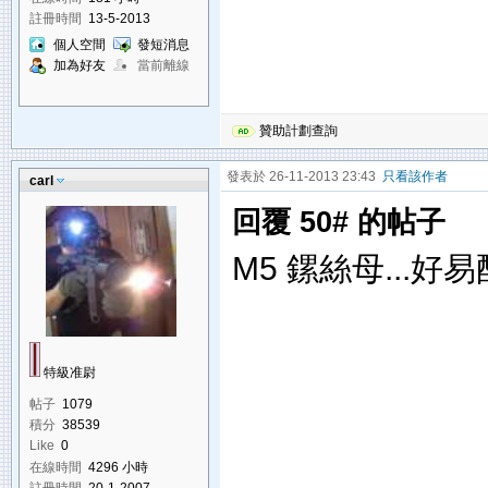
註冊時間
13-5-2013
個人空間
發短消息
加為好友
當前離線
贊助計劃查詢
發表於 26-11-2013 23:43
只看該作者
carl
回覆 50# 的帖子
M5 鏍絲母...好易
特級准尉
帖子
1079
積分
38539
Like
0
在線時間
4296 小時
註冊時間
20-1-2007