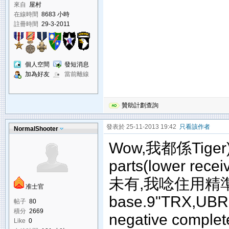
來自
屋村
在線時間
8683 小時
註冊時間
29-3-2011
個人空間
發短消息
加為好友
當前離線
贊助計劃查詢
發表於 25-11-2013 19:42
只看該作者
NormalShooter
Wow,我都係Tige
parts(lower recei
未有,我唸住用精準既buf
准士官
base.9"TRX,UBR 
帖子
80
積分
2669
negative complet
Like
0