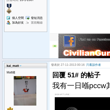
個人空間
發短消息
加為好友
當前離線
發表於 27-11-2013 00:16
只看該作者
kai_matt
Matt佬
回覆 51# 的帖子
我有一日喺pcc