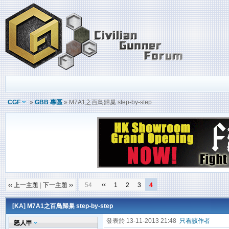
CGF
»
GBB 專區
» M7A1之百鳥歸巢 step-by-step
‹‹
‹‹ 上一主題
|
下一主題 ››
54
1
2
3
4
[KA]
M7A1之百鳥歸巢 step-by-step
發表於 13-11-2013 21:48
只看該作者
怒人甲