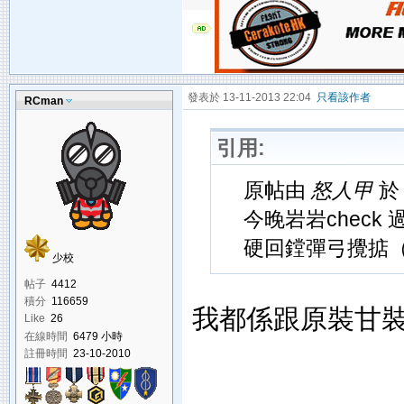
發表於 13-11-2013 22:04
只看該作者
RCman
引用:
原帖由
怒人甲
於 
今晚岩岩check 
硬回鏜彈弓攪掂（
少校
帖子
4412
積分
116659
我都係跟原裝甘
Like
26
在線時間
6479 小時
註冊時間
23-10-2010