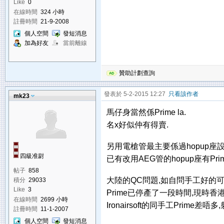
Like
0
在線時間
324 小時
註冊時間
21-9-2008
個人空間
發短消息
加為好友
當前離線
贊助計劃查詢
發表於 5-2-2015 12:27
只看該作者
mk23
馬仔身當然係Prime la.
名x好似仲有得賣.
另用電槍管最主要係過hopup座設
四級准尉
已有改用AEG管的hopup座有Prime,I
帖子
858
大陸的QC問題,如自問手工好的可
積分
29033
Like
3
Prime已停產了一段時間,現時香
在線時間
2699 小時
Ironairsoft的同手工Prime差唔
註冊時間
11-1-2007
個人空間
發短消息