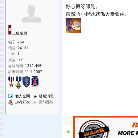
好心機呀師兄。
當然唔小得既就係大量銀兩。
三級准尉
帖子
764
積分
24131
Like
1
來自
HK
在線時間
1312 小時
註冊時間
11-1-2007
個人空間
發短消息
加為好友
當前離線