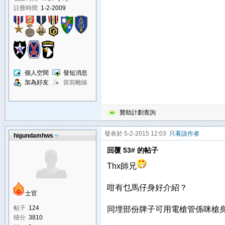
註冊時間
1-2-2009
個人空間
發短消息
加為好友
當前離線
贊助計劃查詢
發表於 5-2-2015 12:03
只看該作者
higundamhws
回覆 53# 的帖子
Thx師兄
咁有乜馬仔身好介紹？
士官
帖子
124
同埋部份牌子可用電槍管係咪槍
積分
3810