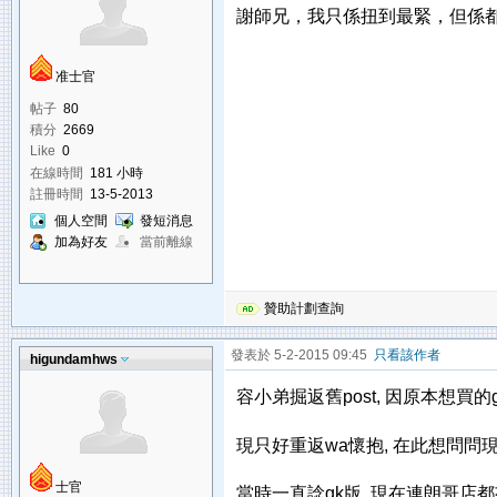
謝師兄，我只係扭到最緊，但係都打到
准士官
帖子
80
積分
2669
Like
0
在線時間
181 小時
註冊時間
13-5-2013
個人空間
發短消息
加為好友
當前離線
贊助計劃查詢
發表於 5-2-2015 09:45
只看該作者
higundamhws
容小弟掘返舊post, 因原本想買的
現只好重返wa懷抱, 在此想問問
士官
當時一直諗gk版, 現在連朗哥店都