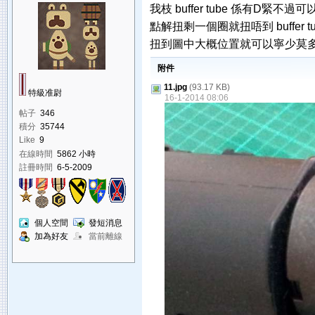
我枝 buffer tube 係有D緊不
點解扭剩一個圈就扭唔到 buffer 
扭到圖中大概位置就可以寧少莫
附件
11.jpg
(93.17 KB)
特級准尉
16-1-2014 08:06
帖子
346
積分
35744
Like
9
在線時間
5862 小時
註冊時間
6-5-2009
個人空間
發短消息
加為好友
當前離線