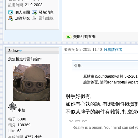
註冊時間
21-9-2008
個人空間
發短消息
加為好友
當前離線
贊助計劃查詢
發表於 5-2-2015 11:40
只看該作者
2slow
您無權進行當前操作
引用:
原帖由
higundamhws
於 5-2-20
感謝答覆, 請問ironairsoft的鋼pa
射手好似有,
如你有心執的話, 有d散鋼件既質
中校
不似某牌子的鋼件有雜質, 打磨深
帖子
6890
積分
138369
「Reality is a prison, Your mind can set y
Like
68
在線時間
4757 小時