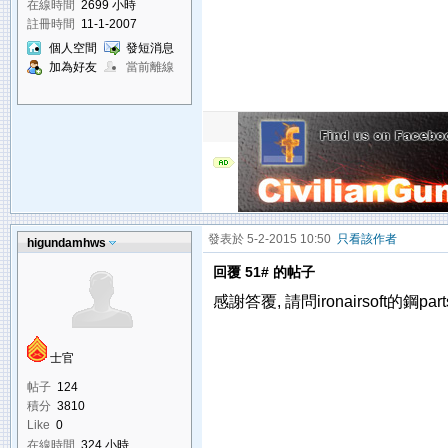
在線時間
2699 小時
註冊時間
11-1-2007
個人空間
發短消息
加為好友
當前離線
發表於 5-2-2015 10:50
只看該作者
higundamhws
回覆 51# 的帖子
感謝答覆, 請問ironairsoft的鋼pa
士官
帖子
124
積分
3810
Like
0
在線時間
324 小時