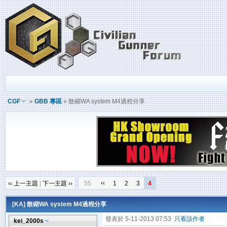
CGF
»
GBB 專區
» 散砌WA system M4過程分享
‹‹
‹‹ 上一主題
|
下一主題 ››
55
1
2
3
4
[KA]
散砌WA system M4過程分享
發表於 5-11-2013 07:53
只看該作者
kei_2000s