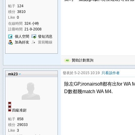
帖子
124
積分
3810
Like
0
在線時間
324 小時
註冊時間
21-9-2008
個人空間
發短消息
加為好友
當前離線
贊助計劃查詢
發表於 5-2-2015 10:19
只看該作者
mk23
除左GP,ironairsoft都有出for WA 
D數都幾match WA M4.
四級准尉
帖子
858
積分
29033
Like
3