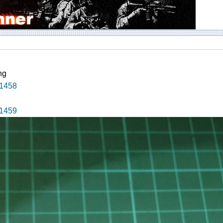
ng
1458
1459