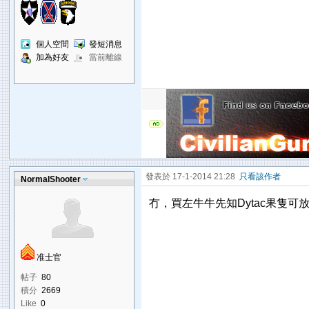
個人空間
發短消息
加為好友
當前離線
發表於 17-1-2014 21:28
只看該作者
NormalShooter
冇，買左牛牛先知Dytac果隻可放ga
准士官
帖子
80
積分
2669
Like
0