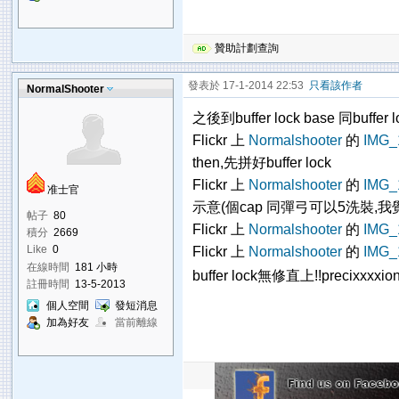
贊助計劃查詢
發表於 17-1-2014 22:53
只看該作者
NormalShooter
之後到buffer lock base 同buffer l
Flickr 上
Normalshooter
的
IMG_
then,先拼好buffer lock
Flickr 上
Normalshooter
的
IMG_
准士官
示意(個cap 同彈弓可以5洗裝,我覺
帖子
80
Flickr 上
Normalshooter
的
IMG_
積分
2669
Like
0
Flickr 上
Normalshooter
的
IMG_
在線時間
181 小時
buffer lock無修直上!!precixxxxio
註冊時間
13-5-2013
個人空間
發短消息
加為好友
當前離線