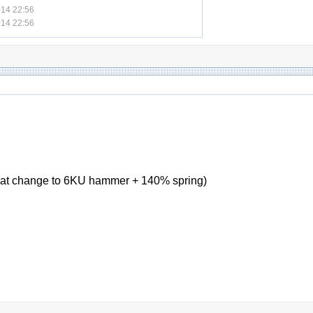
014 22:56
014 22:56
hat change to 6KU hammer + 140% spring)