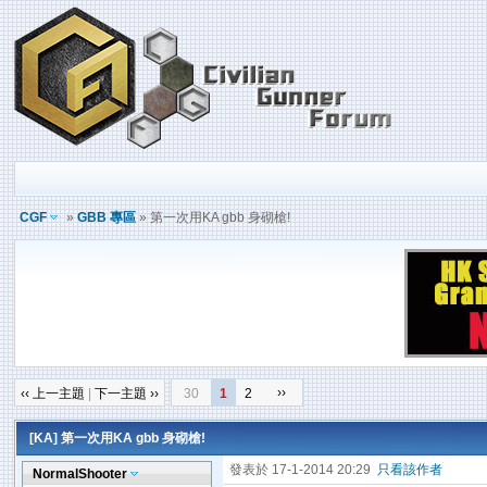
CGF
»
GBB 專區
» 第一次用KA gbb 身砌槍!
››
‹‹ 上一主題
|
下一主題 ››
30
1
2
[KA]
第一次用KA gbb 身砌槍!
發表於 17-1-2014 20:29
只看該作者
NormalShooter