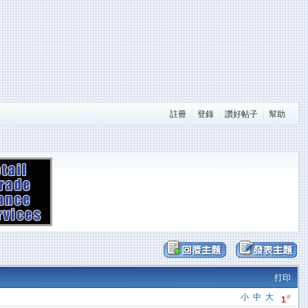
註冊
登錄
讚好帖子
幫助
打印
小
中
大
#
1