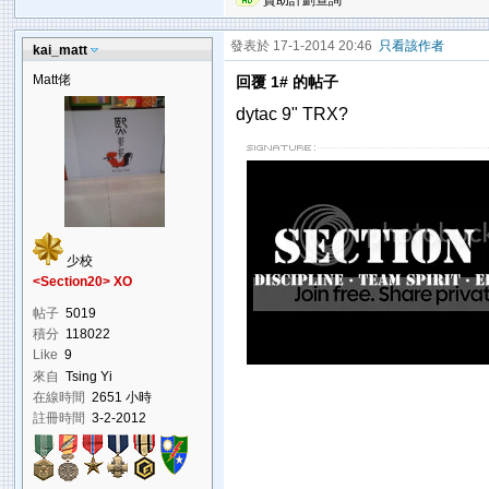
贊助計劃查詢
發表於 17-1-2014 20:46
只看該作者
kai_matt
Matt佬
回覆 1# 的帖子
dytac 9" TRX?
少校
<Section20> XO
帖子
5019
積分
118022
Like
9
來自
Tsing Yi
在線時間
2651 小時
註冊時間
3-2-2012