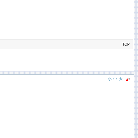
TOP
小
中
大
#
4