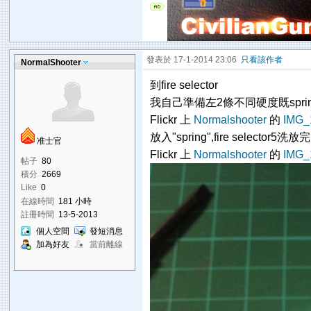
發表於 17-1-2014 23:06
只看該作者
NormalShooter
到fire selector
我自己準備左2條不同硬度既spri
Flickr 上
Normalshooter
的
IMG_
放入"spring",fire selector5洗放完
准士官
Flickr 上
Normalshooter
的
IMG_
帖子
80
積分
2669
Like
0
在線時間
181 小時
註冊時間
13-5-2013
個人空間
發短消息
加為好友
當前離線