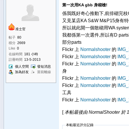
第一次用KA gbb 身砌槍!
係我既好奇心推動下,前排砌完枝GP 
又見某店KA S&W M&P15身有
所以就此開一個散砌用WA system 
准士官
我都係第一次選件,所以有D par
帖子
80
部分parts
積分
2669
Like
0
Flickr 上
Normalshooter
的
IMG_
在線時間
181 小時
Flickr 上
Normalshooter
的
IMG_
註冊時間
13-5-2013
Flickr 上
Normalshooter
的
IMG_
個人空間
發短消息
身
加為好友
當前離線
Flickr 上
Normalshooter
的
IMG_
Flickr 上
Normalshooter
的
IMG_
工具
Flickr 上
Normalshooter
的
IMG_
[
本帖最後由 NormalShooter 於 17
本帖最近評分記錄