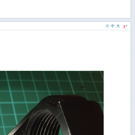
小
中
大
#
7