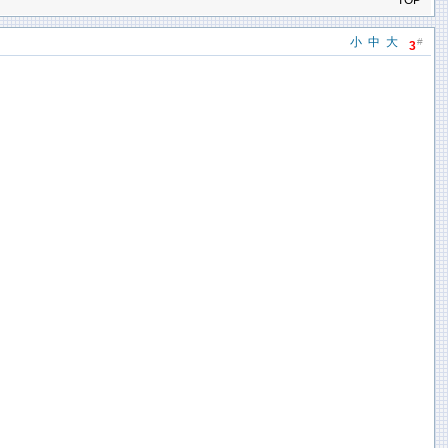
TOP
小
中
大
#
3