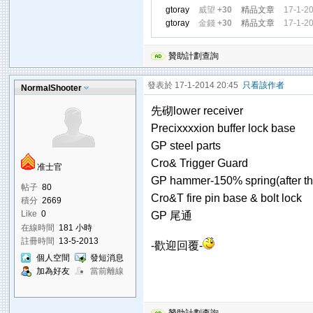
gtoray
威望
+30
精品文章
17-1-2
gtoray
金錢
+30
精品文章
17-1-2
贊助計劃查詢
發表於 17-1-2014 20:45
只看該作者
NormalShooter
先砌lower receiver
Precixxxxion buffer lock base
GP steel parts
Cro& Trigger Guard
准士官
GP hammer-150% spring(after t
帖子
80
Cro&T fire pin base & bolt lock
積分
2669
Like
0
GP 尾通
在線時間
181 小時
註冊時間
13-5-2013
-歡迎回覆-
個人空間
發短消息
加為好友
當前離線