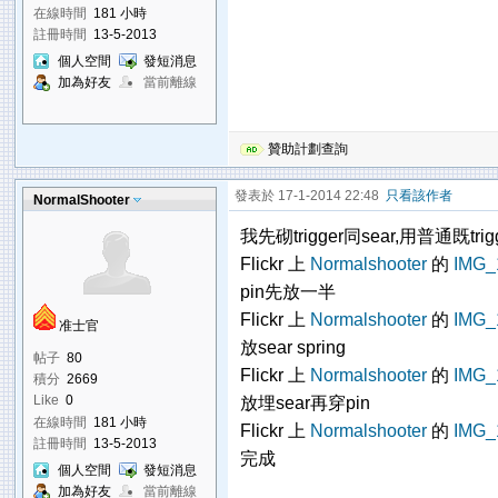
在線時間
181 小時
註冊時間
13-5-2013
個人空間
發短消息
加為好友
當前離線
贊助計劃查詢
發表於 17-1-2014 22:48
只看該作者
NormalShooter
我先砌trigger同sear,用普通既trigge
Flickr 上
Normalshooter
的
IMG_
pin先放一半
Flickr 上
Normalshooter
的
IMG_
准士官
放sear spring
帖子
80
Flickr 上
Normalshooter
的
IMG_
積分
2669
Like
0
放埋sear再穿pin
在線時間
181 小時
Flickr 上
Normalshooter
的
IMG_
註冊時間
13-5-2013
完成
個人空間
發短消息
加為好友
當前離線