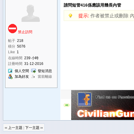
請問短管416係應該用幾長內管
提示:
作者被禁止或刪除 
禁止訪問
帖子
218
積分
5076
Like
1
在線時間
239 小時
註冊時間
31-12-2016
個人空間
發短消息
加為好友
當前離線
‹‹ 上一主題
|
下一主題 ››