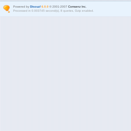
Powered by
Discuz!
6.0.0
© 2001-2007
Comsenz Inc.
Processed in 0.003745 second(s), 8 queries, Gzip enabled.