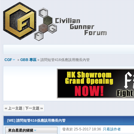
CGF
»
GBB 專區
» 請問短管416係應該用幾長內管
‹‹ 上一主題
|
下一主題 ››
[WE]
請問短管416係應該用幾長內管
發表於 25-5-2017 18:36
只看該作者
來自星星的猩猩