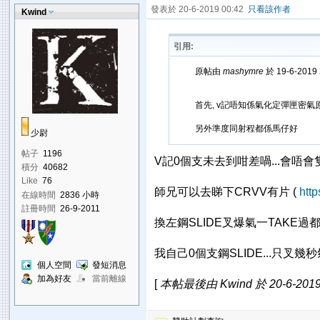
發表於 20-6-2019 00:42
只看該作者
Kwind
引用:
原帖由
mashymre
於 19-6-2019
首先, v記唔知係氣化定彈匣密氣
另外準度同射程都係馬仔好
少尉
帖子
1196
V記0個支未去到咁差喎...會唔會
積分
40682
Like
76
師兄可以去睇下CRVV有片 (
htt
在線時間
2836 小時
註冊時間
26-9-2011
換左鋼SLIDE叉爆氣一TAKE過
我自己0個支鋼SLIDE...只叉幾
個人空間
發短消息
加為好友
當前離線
[
本帖最後由 Kwind 於 20-6-2019