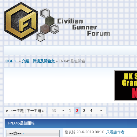
CGF
»
介紹、評測及開箱文
» FNX45是但開箱
‹‹
››
‹‹ 上一主題
|
下一主題 ››
53
1
2
3
4
FNX45是但開箱
發表於 20-6-2019 00:10
只看該作者
~~方~~