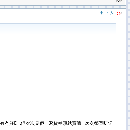
TOP
小
中
大
#
20
匣有冇好D...但次次見佢一返貨轉頭就賣晒...次次都買唔切