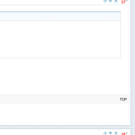
小
中
大
#
17
TOP
小
中
大
#
18