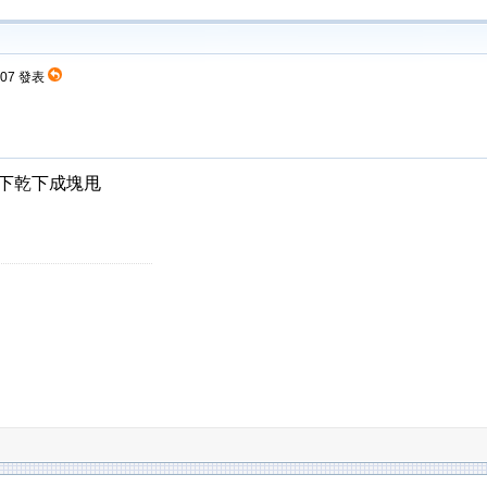
0:07 發表
..濕下乾下成塊甩