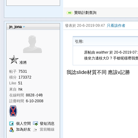
贊助計劃查詢
發表於 20-6-2019 09:47
只看該作者
jn_jona
引用:
原帖由
walther
於 20-6-2019 0
後坐力邊枝大D ? 手槍呢樣嘢我
准將
帖子
7531
我諗slide材質不同 應該v記勝
積分
173372
Like
51
來自
hk
在線時間
8828 小時
註冊時間
6-10-2008
個人空間
發短消息
加為好友
當前離線