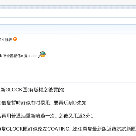
0:14 發表
ck 匣全部都係e 隻coating
隻新GLOCK匣(有版權之後買的)
.新0個隻暫時好似冇咁易甩...要再玩耐D先知
己再用普通油重新噴過一次...之後又甩返3分1
隻GLOCK匣好似改左COATING...諗住買隻最新版返黎試試新