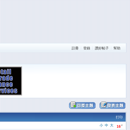
註冊
登錄
讚好帖子
幫助
打印
小
中
大
#
16