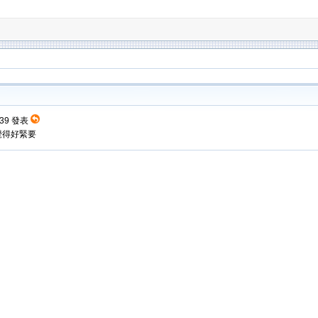
7:39 發表
覺得好緊要