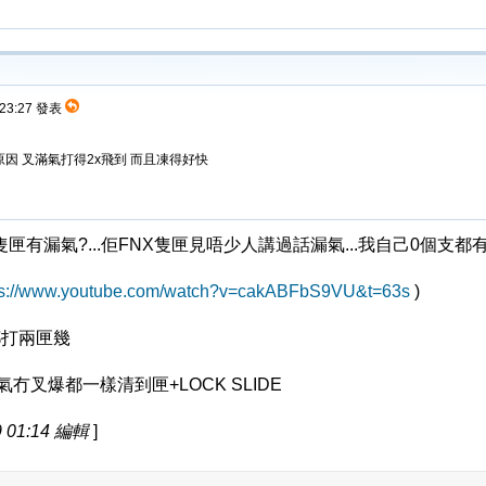
 23:27 發表
原因 叉滿氣打得2x飛到 而且凍得好快
隻匣有漏氣?...佢FNX隻匣見唔少人講過話漏氣...我自己0個支
ps://www.youtube.com/watch?v=cakABFbS9VU&t=63s
)
都打兩匣幾
秒氣冇叉爆都一樣清到匣+LOCK SLIDE
 01:14 編輯
]