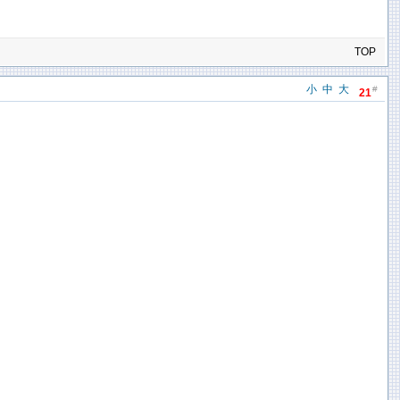
TOP
小
中
大
#
21