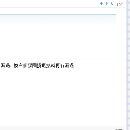
小
中
大
#
19
都有漏過...換左個膠圈攪返掂就再冇漏過