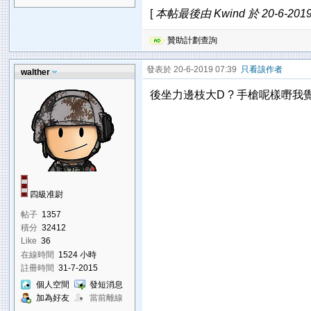
[
本帖最後由 Kwind 於 20-6-2019
贊助計劃查詢
發表於 20-6-2019 07:39
只看該作者
walther
後坐力邊枝大D ? 手槍呢樣嘢我
四級准尉
帖子
1357
積分
32412
Like
36
在線時間
1524 小時
註冊時間
31-7-2015
個人空間
發短消息
加為好友
當前離線