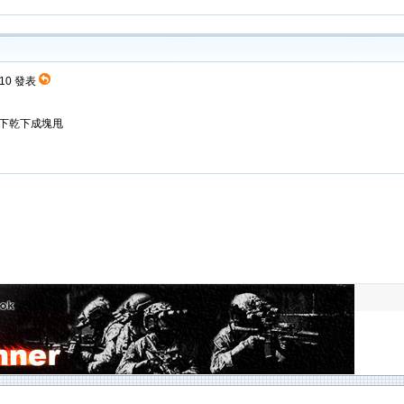
0:10 發表
..濕下乾下成塊甩