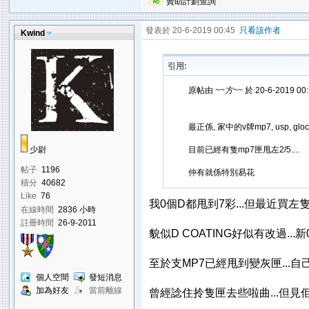
贊助計劃查詢
發表於 20-6-2019 00:45
只看該作者
Kwind
引用:
原帖由
~~方~~
於 20-6-2019 0
最正係, 家中的v牌mp7, usp, glo
少尉
目前已經有隻mp7匣甩左2/5....
帖子
1196
仲有就係特別易花
積分
40682
Like
76
我0個D都甩到7彩...但最近買左
在線時間
2836 小時
註冊時間
26-9-2011
貌似D COATING好似有改過..
至於支MP7已經甩到變灰匣...自
個人空間
發短消息
加為好友
當前離線
曾經諗住拎隻匣去些啦曲...但見佢