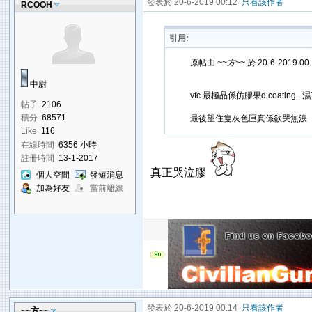
發表於 20-6-2019 00:12
只看該作者
RCOOH
引用:
原帖由
~~方~~
於 20-6-2019 0
中尉
vfc 最極品係仿膠果d coating.
帖子
2106
積分
68571
最後望住隻灰色匣真係欲哭無淚
Like
116
在線時間
6356 小時
註冊時間
13-1-2017
真正哭泣膠
個人空間
發短消息
加為好友
當前離線
發表於 20-6-2019 00:14
只看該作者
~~方~~