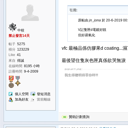
引用:
原帖由
jn_jona
於 20-6-2019 0
V記隻匣d電鍍好靚
中校
但好易氧化
禁止發言14天
帖子
5275
vfc 最極品係仿膠果d coating.
積分
123229
Like
41
最後望住隻灰色匣真係欲哭無淚
來自
得誠
在線時間
8195 小時
註冊時間
9-4-2009
我生得聰明得罪你咩!!!
個人空間
發短消息
加為好友
當前離線
贊助計劃查詢