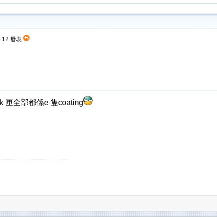
0:12 發表
ck 匣全部都係e 隻coating