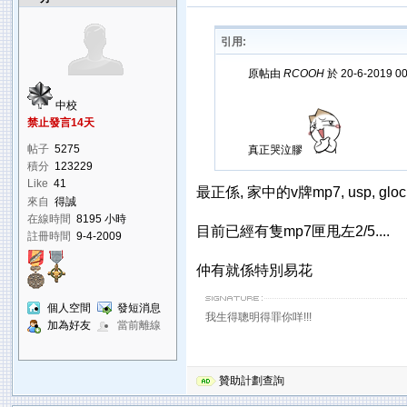
引用:
原帖由
RCOOH
於 20-6-2019 0
中校
禁止發言14天
帖子
5275
真正哭泣膠
積分
123229
Like
41
最正係, 家中的v牌mp7, usp, glo
來自
得誠
在線時間
8195 小時
目前已經有隻mp7匣甩左2/5....
註冊時間
9-4-2009
仲有就係特別易花
個人空間
發短消息
我生得聰明得罪你咩!!!
加為好友
當前離線
贊助計劃查詢