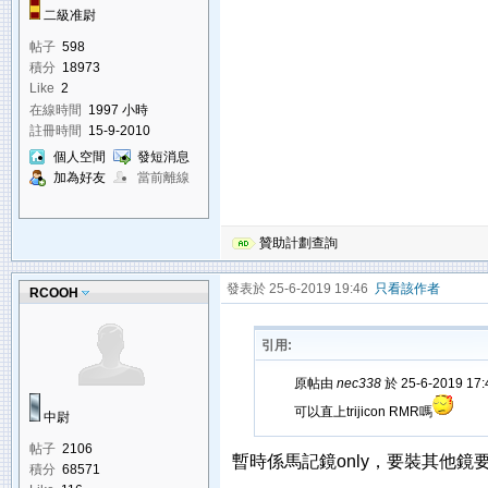
二級准尉
帖子
598
積分
18973
Like
2
在線時間
1997 小時
註冊時間
15-9-2010
個人空間
發短消息
加為好友
當前離線
贊助計劃查詢
發表於 25-6-2019 19:46
只看該作者
RCOOH
引用:
原帖由
nec338
於 25-6-2019 17
可以直上trijicon RMR嗎
中尉
帖子
2106
暫時係馬記鏡only，要裝其他鏡要
積分
68571