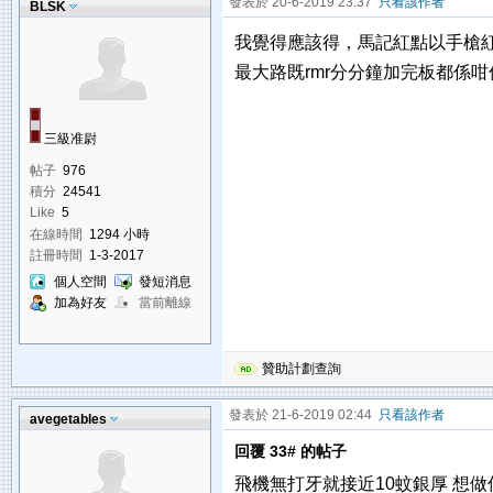
發表於 20-6-2019 23:37
只看該作者
BLSK
我覺得應該得，馬記紅點以手槍
最大路既rmr分分鐘加完板都係咁
三級准尉
帖子
976
積分
24541
Like
5
在線時間
1294 小時
註冊時間
1-3-2017
個人空間
發短消息
加為好友
當前離線
贊助計劃查詢
發表於 21-6-2019 02:44
只看該作者
avegetables
回覆 33# 的帖子
飛機無打牙就接近10蚊銀厚 想