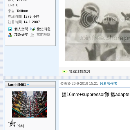
Like
0
來自
Taliban
在線時間
1279 小時
註冊時間
14-1-2007
個人空間
發短消息
加為好友
當前離線
贊助計劃查詢
發表於 26-6-2019 15:21
只看該作者
kornhill401
搵16mm+suppressor難;搵adap
准將