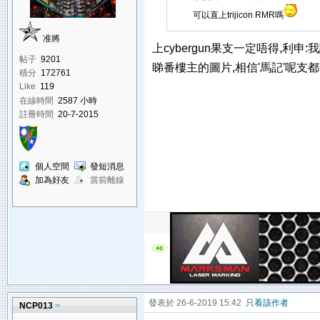
可以直上trijicon RMR嗎
准將
上cybergun果支一定唔得,利申:我試
帖子
9201
睇番樓主的圖片,相信'馬記'呢支都
積分
172761
Like
119
在線時間
2587 小時
註冊時間
20-7-2015
個人空間
發短消息
加為好友
當前離線
發表於 26-6-2019 15:42
只看該作者
NCP013