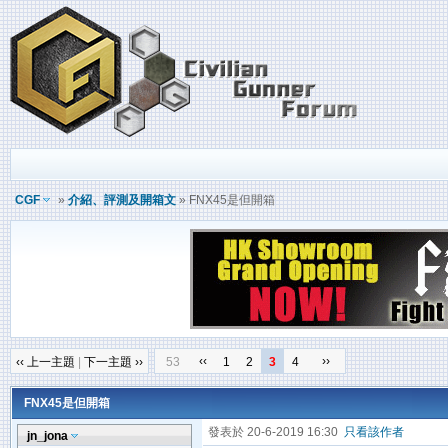
CGF
»
介紹、評測及開箱文
» FNX45是但開箱
‹‹
››
‹‹ 上一主題
|
下一主題 ››
53
1
2
3
4
FNX45是但開箱
發表於 20-6-2019 16:30
只看該作者
jn_jona