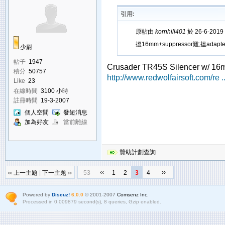
引用:
原帖由
kornhill401
於 26-6-2019
搵16mm+suppressor難;搵adap
少尉
帖子
1947
Crusader TR45S Silencer w/ 1
積分
50757
http://www.redwolfairsoft.com/r
Like
23
在線時間
3100 小時
註冊時間
19-3-2007
個人空間
發短消息
加為好友
當前離線
贊助計劃查詢
‹‹
››
‹‹ 上一主題
|
下一主題 ››
53
1
2
3
4
Powered by
Discuz!
6.0.0
© 2001-2007
Comsenz Inc.
Processed in 0.009879 second(s), 8 queries, Gzip enabled.