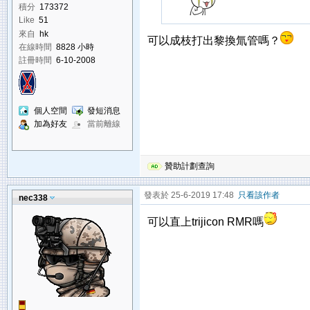
積分
173372
Like
51
來自
hk
可以成枝打出黎換氚管嗎？
在線時間
8828 小時
註冊時間
6-10-2008
個人空間
發短消息
加為好友
當前離線
贊助計劃查詢
發表於 25-6-2019 17:48
只看該作者
nec338
可以直上trijicon RMR嗎