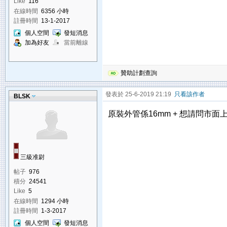
Like
116
在線時間
6356 小時
註冊時間
13-1-2017
個人空間
發短消息
加為好友
當前離線
贊助計劃查詢
發表於 25-6-2019 21:19
只看該作者
BLSK
原裝外管係16mm + 想請問市面上有無a
三級准尉
帖子
976
積分
24541
Like
5
在線時間
1294 小時
註冊時間
1-3-2017
個人空間
發短消息