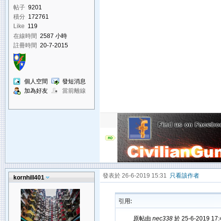
帖子
9201
積分
172761
Like
119
在線時間
2587 小時
註冊時間
20-7-2015
個人空間
發短消息
加為好友
當前離線
發表於 26-6-2019 15:31
只看該作者
kornhill401
引用:
原帖由
nec338
於 25-6-2019 17