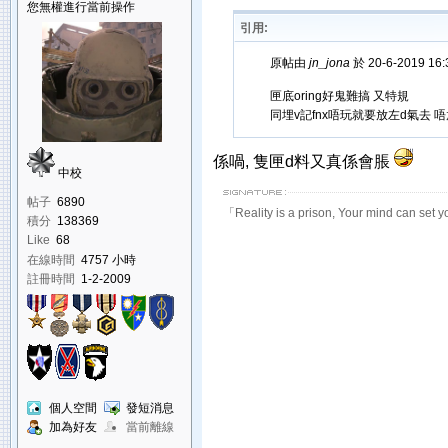
您無權進行當前操作
引用:
原帖由
jn_jona
於 20-6-2019 16
匣底oring好鬼難搞 又特規
同埋v記fnx唔玩就要放左d氣去 
係喎, 隻匣d料又真係會脹
中校
帖子
6890
「Reality is a prison, Your mind can set y
積分
138369
Like
68
在線時間
4757 小時
註冊時間
1-2-2009
個人空間
發短消息
加為好友
當前離線