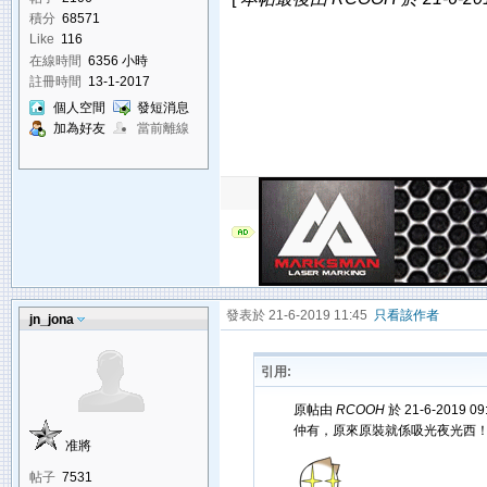
積分
68571
Like
116
在線時間
6356 小時
註冊時間
13-1-2017
個人空間
發短消息
加為好友
當前離線
發表於 21-6-2019 11:45
只看該作者
jn_jona
引用:
原帖由
RCOOH
於 21-6-2019 0
仲有，原來原裝就係吸光夜光西
准將
帖子
7531