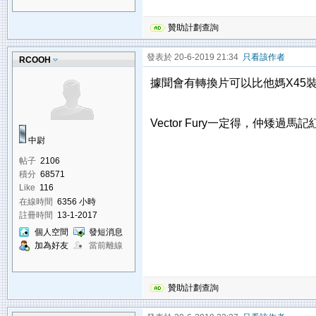
贊助計劃查詢
發表於 20-6-2019 21:34
只看該作者
RCOOH
據聞會有轉換片可以比他媽X45
Vector Fury一定得，仲矮過馬
中尉
帖子
2106
積分
68571
Like
116
在線時間
6356 小時
註冊時間
13-1-2017
個人空間
發短消息
加為好友
當前離線
贊助計劃查詢