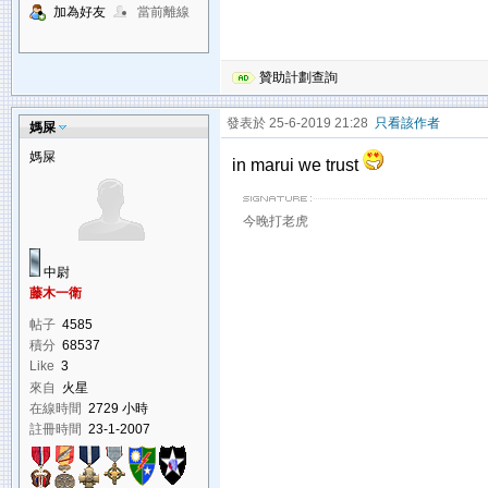
加為好友
當前離線
贊助計劃查詢
發表於 25-6-2019 21:28
只看該作者
媽屎
媽屎
in marui we trust
今晚打老虎
中尉
藤木一衛
帖子
4585
積分
68537
Like
3
來自
火星
在線時間
2729 小時
註冊時間
23-1-2007