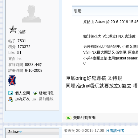
引用:
原帖由
2slow
於 20-6-2019 15:
准將
如計後坐力 V記呢支FNX 應該數
帖子
7531
另外有師兄話清唔到匣, 小弟又無
積分
173372
V記FNX最大問題又係隻匣, 匣底條
Like
51
小弟4隻匣全部改用gasket sealer算
來自
hk
V ...
在線時間
8828 小時
註冊時間
6-10-2008
匣底oring好鬼難搞 又特規
同埋v記fnx唔玩就要放左d氣去 
個人空間
發短消息
加為好友
當前離線
贊助計劃查詢
發表於 20-6-2019 17:08
只看該作者
2slow