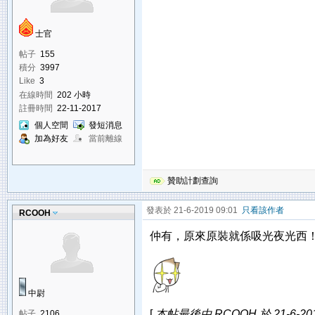
士官
帖子
155
積分
3997
Like
3
在線時間
202 小時
註冊時間
22-11-2017
個人空間
發短消息
加為好友
當前離線
贊助計劃查詢
發表於 21-6-2019 09:01
只看該作者
RCOOH
仲有，原來原裝就係吸光夜光西
中尉
[
本帖最後由 RCOOH 於 21-6-201
帖子
2106