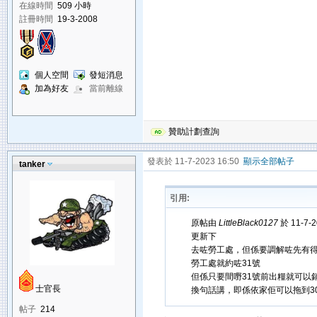
在線時間
509 小時
註冊時間
19-3-2008
個人空間
發短消息
加為好友
當前離線
贊助計劃查詢
發表於 11-7-2023 16:50
顯示全部帖子
tanker
引用:
原帖由
LittleBlack0127
於 11-7-
更新下
去咗勞工處，但係要調解咗先有
勞工處就約咗31號
但係只要間嘢31號前出糧就可以
士官長
換句話講，即係依家佢可以拖到30號
帖子
214