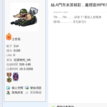
絲.A門市未算精彩，廠裡面仲PK!
TM ......TM...........回來了! 重裝人形戰車
(影相................. 見乜影乜!)
士官長
帖子
214
積分
6198
Like
0
來自
北望神州_HK
在線時間
509 小時
註冊時間
19-3-2008
個人空間
發短消息
加為好友
當前離線