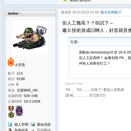
贊助計劃查詢
發表於 26-6-2023 15:46
顯示全部帖子
tanker
佢人工幾高？？你試下～
廠Ｄ技術員成曰轉人，好造就吾會走人！
引用:
原帖由
bennytsang16
於 26-6-2
佢人工好高咩？ 如果佢咁 PK，
仲有人肯幫佢打工？
士官長
帖子
214
積分
6198
Like
0
TM ......TM...........回來了! 重裝人形戰車
來自
北望神州_HK
(影相................. 見乜影乜!)
在線時間
509 小時
註冊時間
19-3-2008
個人空間
發短消息
加為好友
當前離線