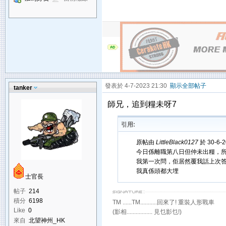
發表於 4-7-2023 21:30
顯示全部帖子
tanker
師兄，追到糧未呀7
引用:
原帖由
LittleBlack0127
於 30-6-
今日係離職第八日但仲未出糧，
我第一次問，佢居然覆我話上次
我真係頭都大埋
士官長
帖子
214
積分
6198
TM ......TM...........回來了! 重裝人形戰車
Like
0
(影相................. 見乜影乜!)
來自
北望神州_HK