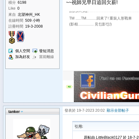
~~祝師兄早日追回欠薪!
積分
6198
Like
0
來自
北望神州_HK
TM ......TM...........回來了! 重裝人形戰車
在線時間
509 小時
(影相................. 見乜影乜!)
註冊時間
19-3-2008
個人空間
發短消息
加為好友
當前離線
發表於 19-7-2023 20:02
顯示全部帖子
tanker
引用:
原帖由
LittleBlack0127
於 18-7-