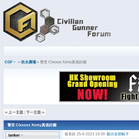
CGF
»
吹水廣場
» 警世 Clxxxxx Xxmy真係好癲
‹‹ 上一主題
|
下一主題 ››
警世 Clxxxxx Xxmy真係好癲
發表於 25-6-2023 19:39
顯示全部帖子
tanker