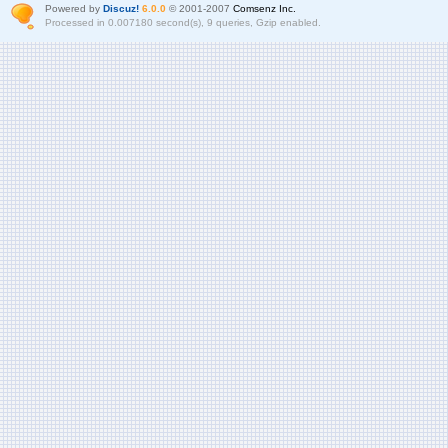
Powered by
Discuz!
6.0.0
© 2001-2007
Comsenz Inc.
Processed in 0.007180 second(s), 9 queries, Gzip enabled.