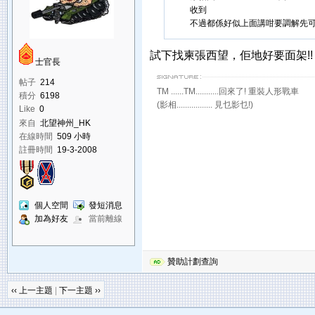
收到
不過都係好似上面講咁要調解先
試下找柬張西望，佢地好要面架!!
士官長
帖子
214
TM ......TM...........回來了! 重裝人形戰車
積分
6198
(影相................. 見乜影乜!)
Like
0
來自
北望神州_HK
在線時間
509 小時
註冊時間
19-3-2008
個人空間
發短消息
加為好友
當前離線
贊助計劃查詢
‹‹ 上一主題
|
下一主題 ››