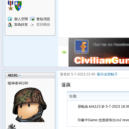
個人空間
發短消息
加為好友
當前離線
發表於 5-7-2023 22:40
顯示全部帖子
48191
噬神者48190
蓮藕
引用:
原帖由
kirk123
於 5-7-2023 18:
印象中Gamo 也曾經有出co2 revol