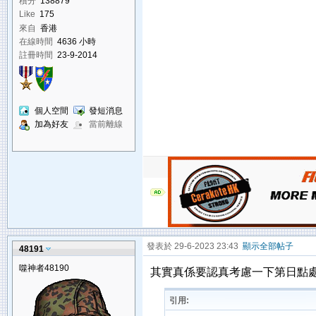
積分
138879
Like
175
來自
香港
在線時間
4636 小時
註冊時間
23-9-2014
個人空間
發短消息
加為好友
當前離線
發表於 29-6-2023 23:43
顯示全部帖子
48191
噬神者48190
其實真係要認真考慮一下第日點
引用: