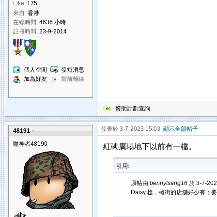
Like
175
來自
香港
在線時間
4636 小時
註冊時間
23-9-2014
個人空間
發短消息
加為好友
當前離線
贊助計劃查詢
發表於 3-7-2023 15:03
顯示全部帖子
48191
噬神者48190
紅磡廣場地下以前有一檔。
引用:
原帖由
bennytsang16
於 3-7-20
Daisy 槍，槍街的店舖好少有