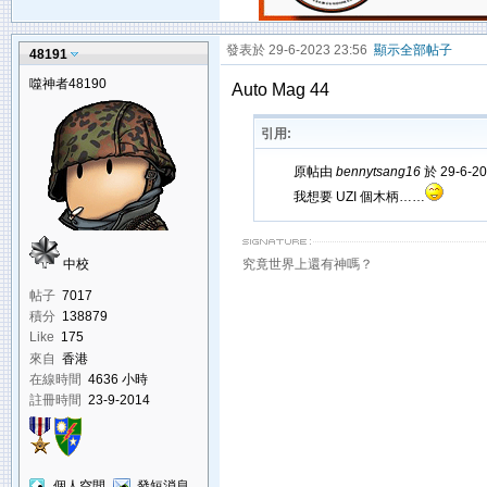
發表於 29-6-2023 23:56
顯示全部帖子
48191
噬神者48190
Auto Mag 44
引用:
原帖由
bennytsang16
於 29-6-2
我想要 UZI 個木柄……
中校
究竟世界上還有神嗎？
帖子
7017
積分
138879
Like
175
來自
香港
在線時間
4636 小時
註冊時間
23-9-2014
個人空間
發短消息