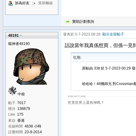
加為好友
當前離線
贊助計劃查詢
發表於 5-7-2023 08:28
顯示全部帖子
48191
噬神者48190
話說當年我真係想買，但係一見到個
引用:
原帖由
33tt
於 5-7-2023 00:29 
哈哈哈！48幾師兄 對Crossman
中校
究竟世界上還有神嗎？
帖子
7017
積分
138879
Like
175
來自
香港
在線時間
4636 小時
註冊時間
23-9-2014