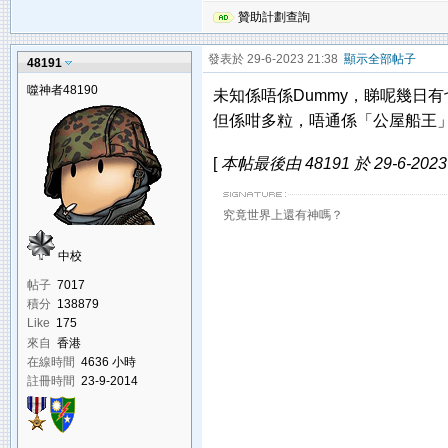
贊助計劃查詢
發表於 29-6-2023 21:38
顯示全部帖子
48191
噬神者48190
未知係唔係Dummy，睇呢幾日有乜
但係咁多粒，唔通係「公屋船王
[
本帖最後由 48191 於 29-6-2023
究竟世界上還有神嗎？
中校
帖子
7017
積分
138879
Like
175
來自
香港
在線時間
4636 小時
註冊時間
23-9-2014