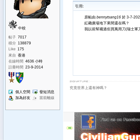
引用:
原帖由
bennytsang16
於 3-7-20
紅磡廣場地下果間還在嗎？
中校
我以前幫襯過佢買萬用刀(瑞士軍
帖子
7017
積分
138879
Like
175
來自
香港
在線時間
4636 小時
註冊時間
23-9-2014
究竟世界上還有神嗎？
個人空間
發短消息
加為好友
當前離線