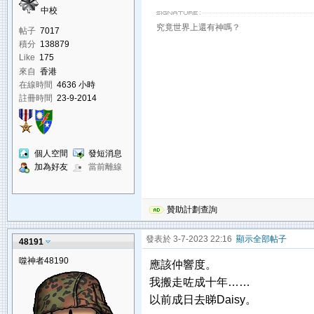
中校
究竟世界上還有神嗎？
帖子
7017
積分
138879
Like
175
來自
香港
在線時間
4636 小時
註冊時間
23-9-2014
個人空間
發短消息
加為好友
當前離線
贊助計劃查詢
發表於 3-7-2023 22:16
顯示全部帖子
48191
噬神者48190
應該仲響度。
我搬走咗成十年……
以前成日去睇Daisy。