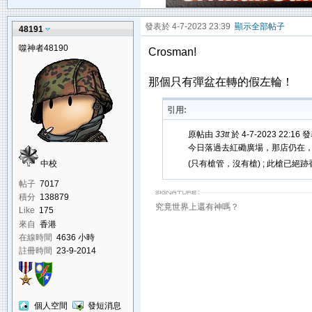
發表於 4-7-2023 23:39
顯示全部帖子
48191
噬神者48190
Crosman!
那個只有彈盆在轉的假左輪！
引用:
原帖由
33tt
於 4-7-2023 22:16 
今日落過去紅磡廣場，那店仍在，但氣
中校
(只有槍管，沒有槍) ; 此槍已絕
帖子
7017
積分
138879
究竟世界上還有神嗎？
Like
175
來自
香港
在線時間
4636 小時
註冊時間
23-9-2014
個人空間
發短消息