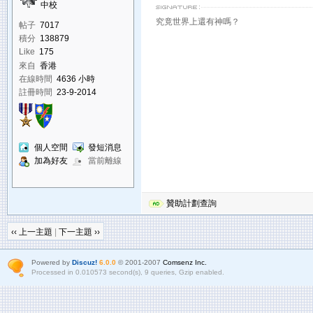
中校
究竟世界上還有神嗎？
帖子
7017
積分
138879
Like
175
來自
香港
在線時間
4636 小時
註冊時間
23-9-2014
個人空間
發短消息
加為好友
當前離線
贊助計劃查詢
‹‹ 上一主題
|
下一主題 ››
Powered by
Discuz!
6.0.0
© 2001-2007
Comsenz Inc.
Processed in 0.010573 second(s), 9 queries, Gzip enabled.