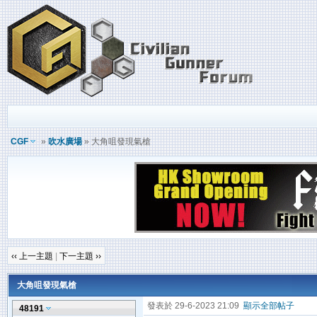
CGF
»
吹水廣場
» 大角咀發現氣槍
‹‹ 上一主題
|
下一主題 ››
大角咀發現氣槍
發表於 29-6-2023 21:09
顯示全部帖子
48191