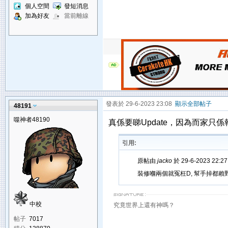
個人空間
發短消息
加為好友
當前離線
發表於 29-6-2023 23:08
顯示全部帖子
48191
噬神者48190
真係要睇Update，因為而家只
引用:
原帖由
jacko
於 29-6-2023 22:
裝修嗰兩個就冤枉D, 幫手掉都賴
中校
究竟世界上還有神嗎？
帖子
7017