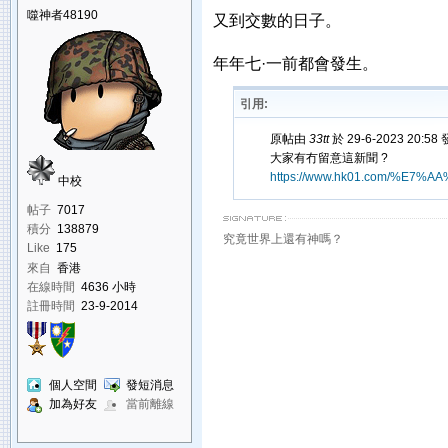
噬神者48190
又到交數的日子。
年年七·一前都會發生。
引用:
原帖由
33tt
於 29-6-2023 20:58
大家有冇留意這新聞 ?
https://www.hk01.com/%E7%
中校
帖子
7017
積分
138879
究竟世界上還有神嗎？
Like
175
來自
香港
在線時間
4636 小時
註冊時間
23-9-2014
個人空間
發短消息
加為好友
當前離線