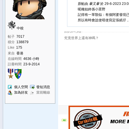
原帖由
暈又暈
於 29-6-2023 23
呢種始終係小眾野
記得有一單類似：有個阿婆發現
所以有時會諗使唔使寫定張紙仔
中校
帖子
7017
究竟世界上還有神嗎？
積分
138879
Like
175
來自
香港
在線時間
4636 小時
註冊時間
23-9-2014
個人空間
發短消息
加為好友
當前離線