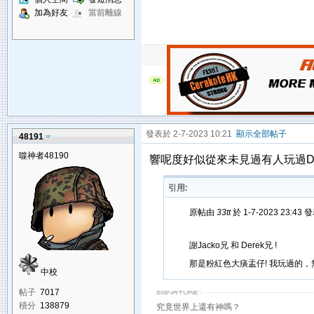
加為好友
當前離線
發表於 2-7-2023 10:21
顯示全部帖子
48191
噬神者48190
響呢度好似從來未見過有人玩過Da
引用:
原帖由
33tt
於 1-7-2023 23:43 
謝Jacko兄 和 Derek兄 !
那是粉紅色大痰盂仔! 我玩過的，
中校
帖子
7017
積分
138879
究竟世界上還有神嗎？