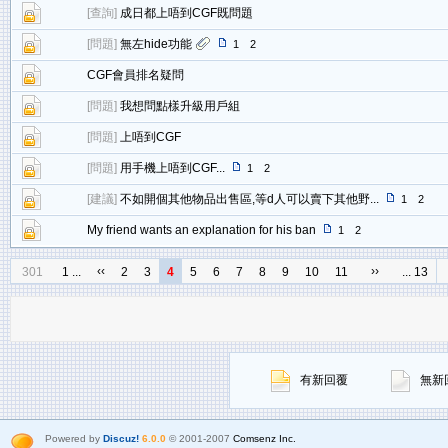
[
查詢
]
成日都上唔到CGF既問題
[
問題
]
無左hide功能
1
2
CGF會員排名疑問
[
問題
]
我想問點樣升級用戶組
[
問題
]
上唔到CGF
[
問題
]
用手機上唔到CGF...
1
2
[
建議
]
不如開個其他物品出售區,等d人可以賣下其他野...
1
2
My friend wants an explanation for his ban
1
2
‹‹
››
301
1 ...
2
3
4
5
6
7
8
9
10
11
... 13
有新回覆
無新
Powered by
Discuz!
6.0.0
© 2001-2007
Comsenz Inc.