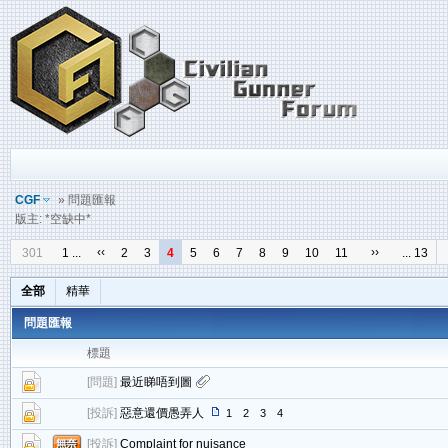
CGF
» 問題匯報
版主: *空缺中*
‹‹
››
301
1 ...
2
3
4
5
6
7
8
9
10
11
... 13
全部
精華
問題匯報
標題
[
問題
]
最近睇唔到圖
[
投訴
]
惡意還價愚弄人
1
2
3
4
[
投訴
]
Complaint for nuisance