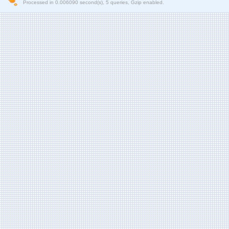
Processed in 0.006090 second(s), 5 queries, Gzip enabled.