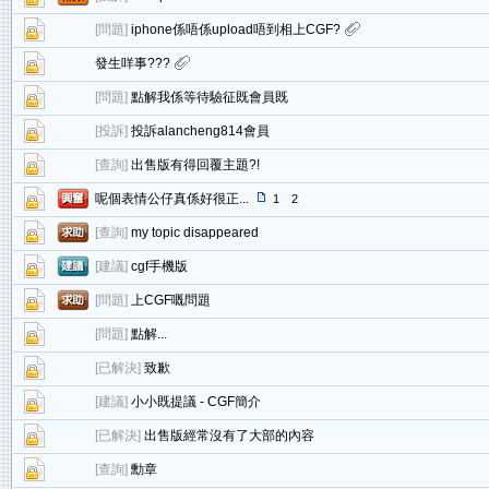
[
問題
]
iphone係唔係upload唔到相上CGF?
發生咩事???
[
問題
]
點解我係等待驗征既會員既
[
投訴
]
投訴alancheng814會員
[
查詢
]
出售版有得回覆主題?!
呢個表情公仔真係好很正...
1
2
[
查詢
]
my topic disappeared
[
建議
]
cgf手機版
[
問題
]
上CGF嘅問題
[
問題
]
點解...
[
已解決
]
致歉
[
建議
]
小小既提議 - CGF簡介
[
已解決
]
出售版經常沒有了大部的內容
[
查詢
]
勳章