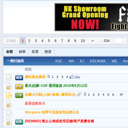
››
13341
1
2
3
4
5
6
7
8
9
10
... 534
全部
精華
投票
懸賞
一般討論區
KSC
WA
KJ
KSC/KWA
WE
In
標題
網站資金募捐
1
2
3
4
新兵必讀! CGF 通用版規 2010年6月12日
貼圖大行動(人物+裝備 / 嚴禁吹水)
1
2
3
4
5
6
..
47
嚴重提醒新兵
Wargame 地帶可直接使用品牌正名
[REMIND] 禁止公佈或使用店舖/商戶真實名稱