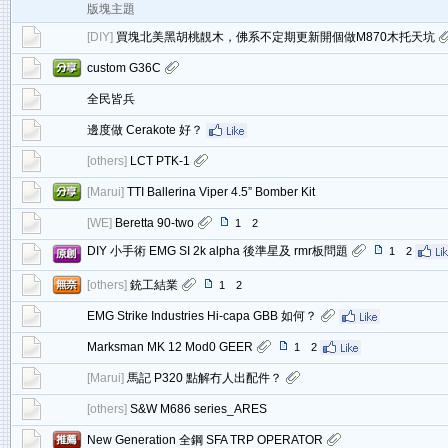
版塊主題
[
DIY
]
買塊北美黑胡桃靚木，佛系不定期更新開個做M870木托天坑
custom G36C
全民皆兵
邊度做 Cerakote 好？
[
others
]
LCT PTK-1
[
Marui
]
TTI Ballerina Viper 4.5” Bomber Kit
[
WE
]
Beretta 90-two
1
2
DIY 小手術 EMG SI 2k alpha 後準星及 rmr板問題
1
2
[
others
]
銃工結業
1
2
EMG Strike Industries Hi-capa GBB 如何？
Marksman MK 12 Mod0 GEER
1
2
[
Marui
]
馬記 P320 點解冇人出配件？
[
others
]
S&W M686 series_ARES
New Generation 全鋼 SFA TRP OPERATOR