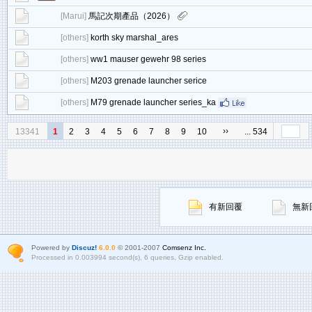
[
Marui
]
馬記次期產品（2026）
[
others
]
korth sky marshal_ares
[
others
]
ww1 mauser gewehr 98 series
[
others
]
M203 grenade launcher serice
[
others
]
M79 grenade launcher series_ka
››
13341
1
2
3
4
5
6
7
8
9
10
... 534
有新回覆
無新
Powered by
Discuz!
6.0.0
© 2001-2007
Comsenz Inc.
Processed in 0.003994 second(s), 6 queries, Gzip enabled.