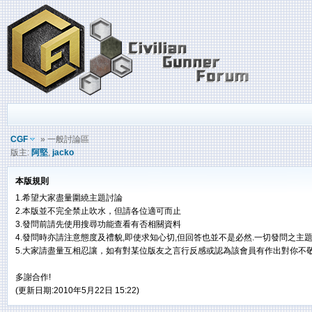
CGF
» 一般討論區
版主:
阿堅
,
jacko
本版規則
1.希望大家盡量圍繞主題討論
2.本版並不完全禁止吹水，但請各位適可而止
3.發問前請先使用搜尋功能查看有否相關資料
4.發問時亦請注意態度及禮貌,即使求知心切,但回答也並不是必然.一切發問之主
5.大家請盡量互相忍讓，如有對某位版友之言行反感或認為該會員有作出對你不敬
多謝合作!
(更新日期:2010年5月22日 15:22)