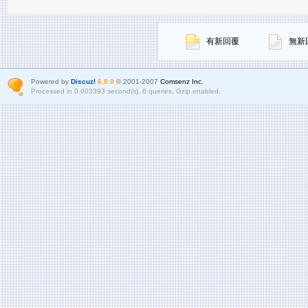
有新回覆
無新
Powered by
Discuz!
6.0.0
© 2001-2007
Comsenz Inc.
Processed in 0.003393 second(s), 6 queries, Gzip enabled.