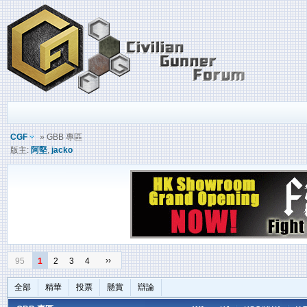
CGF
» GBB 專區
版主:
阿堅
,
jacko
››
95
1
2
3
4
全部
精華
投票
懸賞
辯論