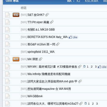
GBB 專區
WA
KJ
KSC/KWA
W
標題
[
WA
]
S&T 改GHK?
[
WA
]
TTI Pit viper 兩廠
[
WA
]
有關E＆L MK18 GBB
[
WA
]
BERETTA 92FS INOX Italy_WA
[
WA
]
舊G&P m16vn 匣一問
[
WA
]
springfield 1911_WA
[
WA
]
M4 彈匣
[
WA
]
WA M4 : 最終補完計畫 ＃33樓最終修改
1
2
3
[
WA
]
Wa infinity 飛機邊度有得配同幾錢
[
WA
]
請問大家這款入彈器能用WA m4 gbb 甲
[
WA
]
想知邊間廠magazine 合 WA M4用
[
WA
]
WA GBBm4
[
WA
]
請問各位大大、哪裡可以買毒蛇m16a2?
1
2
3