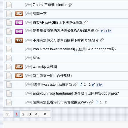
[
WA
]
Z parst 三連發selector
[
WA
]
請問一下
[
WA
]
自製AR系列GBB上下機匣保護罩
[
WA
]
硬要用最簡單的方法去優化WA GBB系統
[
WA
]
不知有無師兄可以幫我解釋下咁神奇ga散佈
[
WA
]
Iron Airsoft lower receiver可以使用G&P inner parts嗎？
[
WA
]
M84
[
WA
]
wa m4改裝幾問
[
WA
]
新手彈夾一問（台仔R28）
[
WA
]
[懷舊] wa system系統更新
1
2
[
WA
]
angrygun lvoa handguard 為什麼可以同時安gbb與aeg?
[
WA
]
請問有無見香港門市有賣呢兩支WA?
1
2
››
95
1
2
3
4