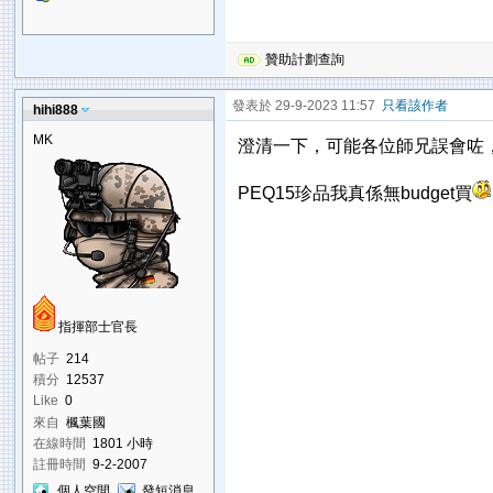
贊助計劃查詢
發表於 29-9-2023 11:57
只看該作者
hihi888
MK
澄清一下，可能各位師兄誤會咗，
PEQ15珍品我真係無budget買
指揮部士官長
帖子
214
積分
12537
Like
0
來自
楓葉國
在線時間
1801 小時
註冊時間
9-2-2007
個人空間
發短消息