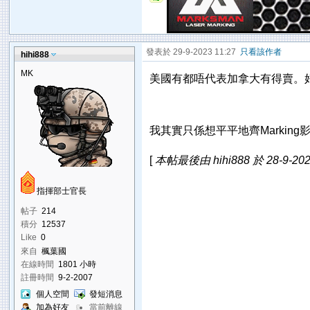
發表於 29-9-2023 11:27
只看該作者
hihi888
MK
美國有都唔代表加拿大有得賣。好多
我其實只係想平平地齊Markin
[
本帖最後由 hihi888 於 28-9-202
指揮部士官長
帖子
214
積分
12537
Like
0
來自
楓葉國
在線時間
1801 小時
註冊時間
9-2-2007
個人空間
發短消息
加為好友
當前離線