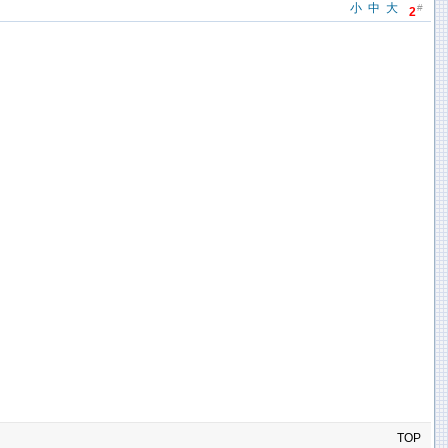
小
中
大
#
2
TOP