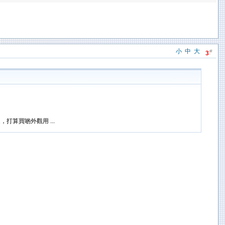
小
中
大
#
3
算買啲外觀用 ...