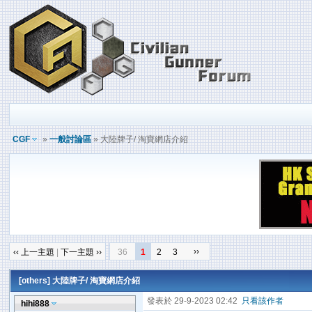
CGF
»
一般討論區
» 大陸牌子/ 淘寶網店介紹
››
‹‹ 上一主題
|
下一主題 ››
36
1
2
3
[others]
大陸牌子/ 淘寶網店介紹
發表於 29-9-2023 02:42
只看該作者
hihi888