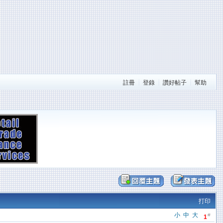
註冊
登錄
讚好帖子
幫助
打印
小
中
大
#
1