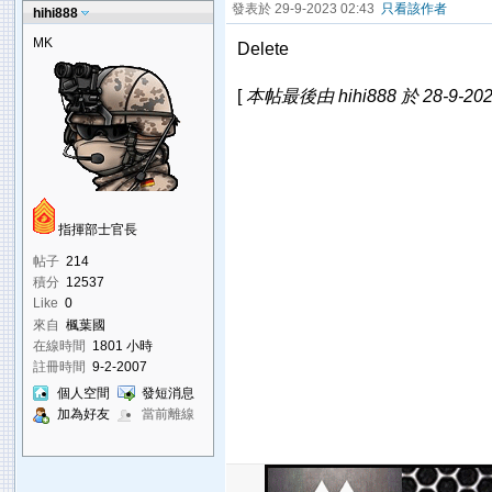
發表於 29-9-2023 02:43
只看該作者
hihi888
MK
Delete
[
本帖最後由 hihi888 於 28-9-202
指揮部士官長
帖子
214
積分
12537
Like
0
來自
楓葉國
在線時間
1801 小時
註冊時間
9-2-2007
個人空間
發短消息
加為好友
當前離線