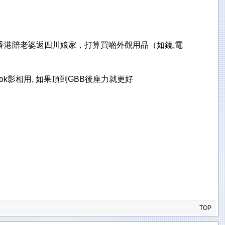
香港陪老婆返四川娘家，打算買啲外觀用品（如鏡,電
k影相用, 如果頂到GBB後座力就更好
TOP