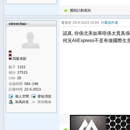
贊助計劃查詢
發表於 29-9-2023 10:04
只看該作者
stevechau
認真, 你係北美如果唔係太貴真
何況AliExpress不是有做國際
四級准尉
帖子
1322
積分
27515
Like
28
在線時間
584 小時
註冊時間
22-5-2013
個人空間
發短消息
加為好友
當前離線