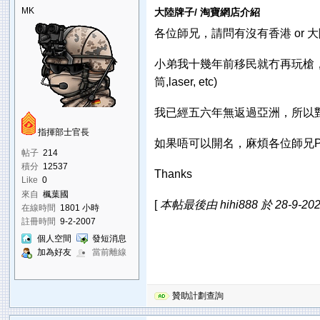
MK
大陸牌子/ 淘寶網店介紹
各位師兄，請問有沒有香港 or 
小弟我十幾年前移民就冇再玩槍
筒,laser, etc)
我已經五六年無返過亞洲，所以對依
指揮部士官長
如果唔可以開名，麻煩各位師兄
帖子
214
積分
12537
Thanks
Like
0
來自
楓葉國
[
本帖最後由 hihi888 於 28-9-202
在線時間
1801 小時
註冊時間
9-2-2007
個人空間
發短消息
加為好友
當前離線
贊助計劃查詢