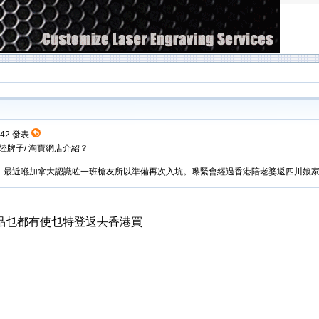
2:42 發表
大陸牌子/ 淘寶網店介紹？
最近喺加拿大認識咗一班槍友所以準備再次入坑。嚟緊會經過香港陪老婆返四川娘家，打
品乜都有使乜特登返去香港買