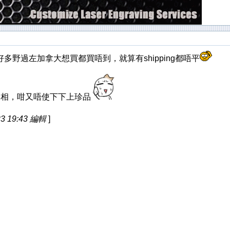
野過左加拿大想買都買唔到，就算有shipping都唔平
g影相，咁又唔使下下上珍品
3 19:43 編輯
]