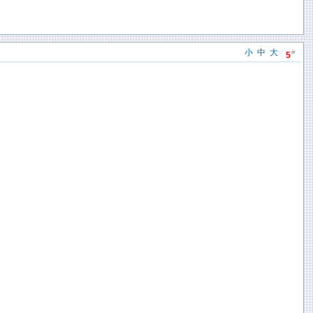
小
中
大
#
5