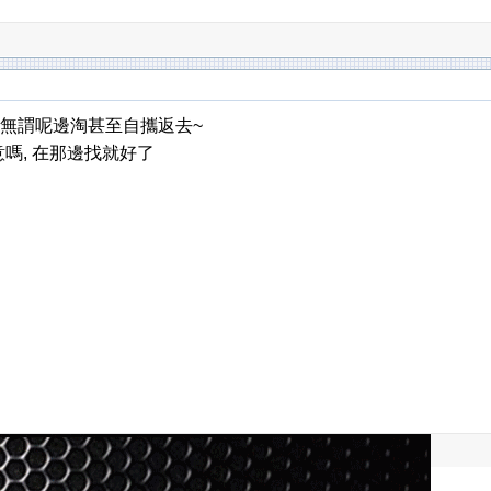
係無謂呢邊淘甚至自攜返去~
生意嗎, 在那邊找就好了