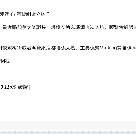
大陸牌子/ 淘寶網店介紹？
，最近喺加拿大認識咗一班槍友所以準備再次入坑。嚟緊會經過
家槍街或者淘寶網店都唔係太熟。主要係齊Marking買嚟執loo
PM我
3 11:00 編輯
]