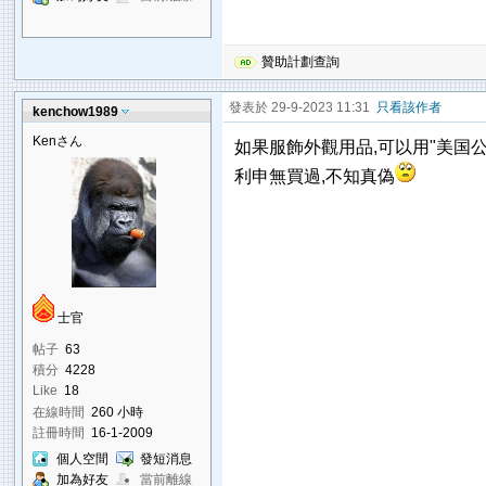
贊助計劃查詢
發表於 29-9-2023 11:31
只看該作者
kenchow1989
Kenさん
如果服飾外觀用品,可以用"美国公发
利申無買過,不知真偽
士官
帖子
63
積分
4228
Like
18
在線時間
260 小時
註冊時間
16-1-2009
個人空間
發短消息
加為好友
當前離線