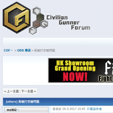
CGF
»
GBB 專區
» 長槍打空槍問題
‹‹ 上一主題
|
下一主題 ››
[others]
長槍打空槍問題
發表於 26-3-2017 15:45
只看該作者
ms902