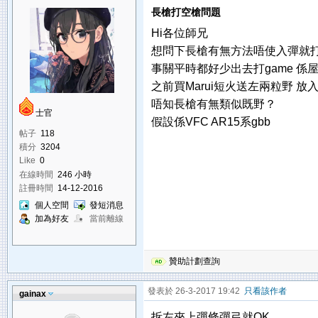
長槍打空槍問題
Hi各位師兄
想問下長槍有無方法唔使入彈就
事關平時都好少出去打game 係
之前買Marui短火送左兩粒野 
唔知長槍有無類似既野？
士官
假設係VFC AR15系gbb
帖子
118
積分
3204
Like
0
在線時間
246 小時
註冊時間
14-12-2016
個人空間
發短消息
加為好友
當前離線
贊助計劃查詢
發表於 26-3-2017 19:42
只看該作者
gainax
拆左夾上彈條彈弓就OK