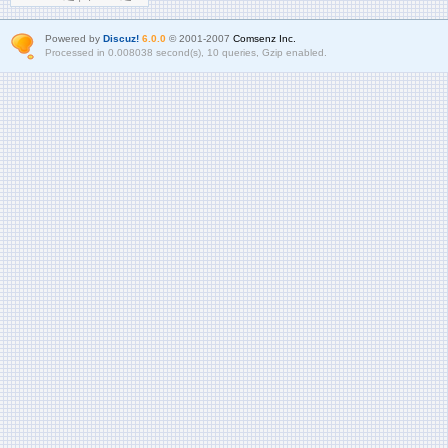
Powered by
Discuz!
6.0.0
© 2001-2007
Comsenz Inc.
Processed in 0.008038 second(s), 10 queries, Gzip enabled.