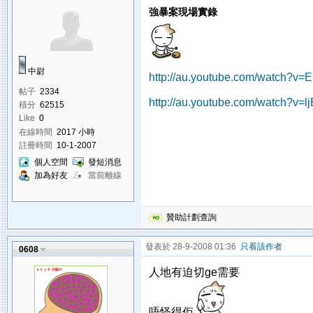
強暴案現場實錄
中尉
http://au.youtube.com/watch?v
帖子
2334
http://au.youtube.com/watch?v=
積分
62515
Like
0
在線時間
2017 小時
註冊時間
10-1-2007
個人空間
發短消息
加為好友
當前離線
贊助計劃查詢
發表於 28-9-2008 01:36
只看該作者
0608
人地有迫切ge需要
唔怪得佢