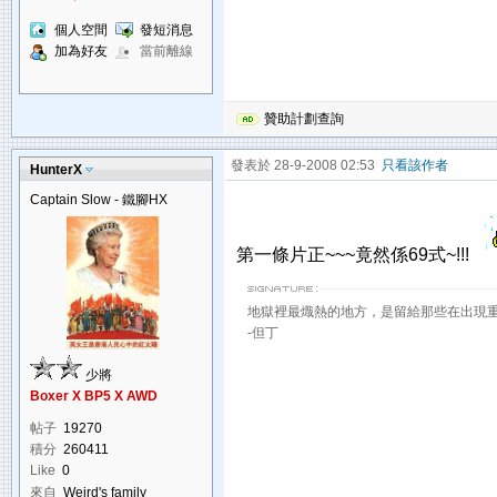
個人空間
發短消息
加為好友
當前離線
贊助計劃查詢
發表於 28-9-2008 02:53
只看該作者
HunterX
Captain Slow - 鐵腳HX
第一條片正~~~竟然係69式~!!!
地獄裡最熾熱的地方，是留給那些在出現
-但丁
少將
Boxer X BP5 X AWD
帖子
19270
積分
260411
Like
0
來自
Weird's family