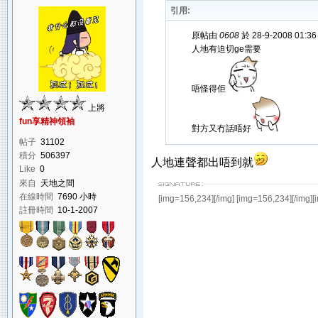
引用:
原帖由
0608
於 28-9-2008 01:3
人地有迫切ge需要
唔怪得佢
上將
fun享精神領袖
對方又冇話唔好
帖子
31102
積分
506397
人地連聲都出唔到就
Like
0
來自
天地之間
在線時間
7690 小時
[img=156,234][/img]
[img=156,234][/img][
註冊時間
10-1-2007