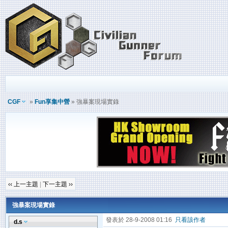
CGF
»
Fun享集中營
» 強暴案現場實錄
‹‹ 上一主題
|
下一主題 ››
強暴案現場實錄
發表於 28-9-2008 01:16
只看該作者
d.s