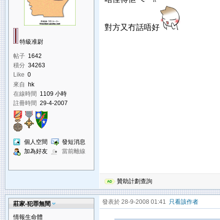
對方又冇話唔好
特級准尉
帖子
1642
積分
34263
Like
0
來自
hk
在線時間
1109 小時
註冊時間
29-4-2007
個人空間
發短消息
加為好友
當前離線
贊助計劃查詢
發表於 28-9-2008 01:41
只看該作者
莊家-犯罪無間
情報生命體