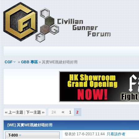
CGF
»
GBB 專區
» 其實WE既鎗好唔好用
‹‹
‹‹ 上一主題
|
下一主題 ››
24
1
2
[WE]
其實WE既鎗好唔好用
發表於 17-6-2017 11:44
只看該作者
T-800