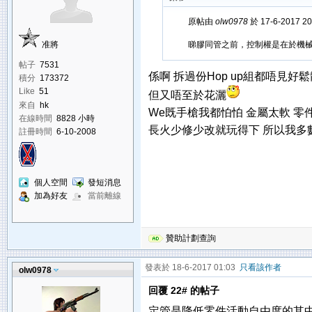
原帖由
olw0978
於 17-6-2017 2
准將
睇膠同管之前，控制權是在於機
帖子
7531
係啊 拆過份Hop up組都唔見好
積分
173372
Like
51
但又唔至於花灑
來自
hk
We既手槍我都怕怕 金屬太軟 零
在線時間
8828 小時
長火少修少改就玩得下 所以我多
註冊時間
6-10-2008
個人空間
發短消息
加為好友
當前離線
贊助計劃查詢
發表於 18-6-2017 01:03
只看該作者
olw0978
回覆 22# 的帖子
定管是降低零件活動自由度的其