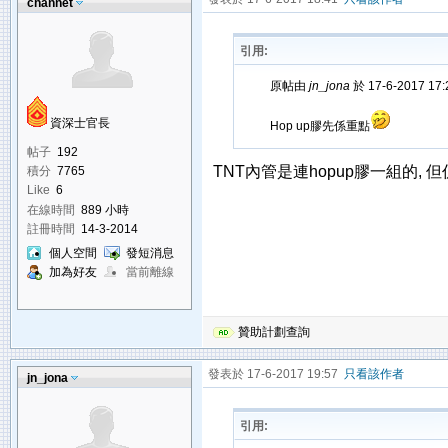
channet
引用:
原帖由
jn_jona
於 17-6-2017 17
資深士官長
Hop up膠先係重點
帖子
192
TNT內管是連hopup膠一組的, 
積分
7765
Like
6
在線時間
889 小時
註冊時間
14-3-2014
個人空間
發短消息
加為好友
當前離線
贊助計劃查詢
發表於 17-6-2017 19:57
只看該作者
jn_jona
引用: