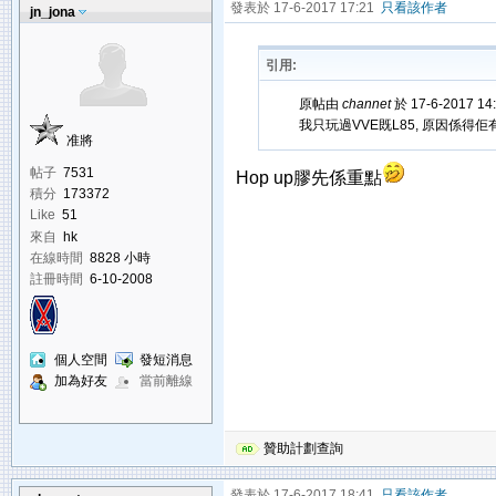
發表於 17-6-2017 17:21
只看該作者
jn_jona
引用:
原帖由
channet
於 17-6-2017 1
我只玩過VVE既L85, 原因係得佢
准將
帖子
7531
Hop up膠先係重點
積分
173372
Like
51
來自
hk
在線時間
8828 小時
註冊時間
6-10-2008
個人空間
發短消息
加為好友
當前離線
贊助計劃查詢
發表於 17-6-2017 18:41
只看該作者