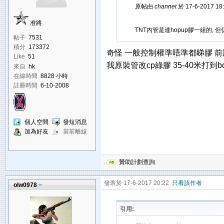
原帖由
channet
於 17-6-2017 1
准將
TNT內管是連hopup膠一組的, 
帖子
7531
積分
173372
奇怪 一般控制權準唔準都睇膠 
Like
51
我原裝管改cp綠膠 35-40米打到b
來自
hk
在線時間
8828 小時
註冊時間
6-10-2008
個人空間
發短消息
加為好友
當前離線
贊助計劃查詢
發表於 17-6-2017 20:22
只看該作者
olw0978
引用: