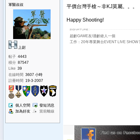
軍醫叔叔
平價台灣手槍～非KJ莫屬。。。
Happy Shooting!
超齡GAME友/適齡鎗人一個
工作：20年專業舞台EVENT LIVE SH
上尉
帖子
4443
積分
87547
Like
39
在線時間
3607 小時
註冊時間
19-3-2007
個人空間
發短消息
加為好友
當前離線