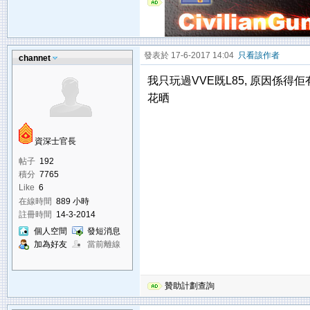
發表於 17-6-2017 14:04
只看該作者
channet
我只玩過VVE既L85, 原因係得佢
花晒
資深士官長
帖子
192
積分
7765
Like
6
在線時間
889 小時
註冊時間
14-3-2014
個人空間
發短消息
加為好友
當前離線
贊助計劃查詢