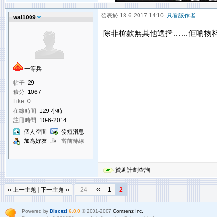
發表於 18-6-2017 14:10
只看該作者
wai1009
除非槍款無其他選擇……佢啲物料to
一等兵
帖子
29
積分
1067
Like
0
在線時間
129 小時
註冊時間
10-6-2014
個人空間
發短消息
加為好友
當前離線
贊助計劃查詢
‹‹
‹‹ 上一主題
|
下一主題 ››
24
1
2
Powered by
Discuz!
6.0.0
© 2001-2007
Comsenz Inc.