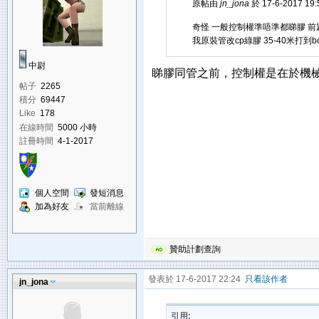
原帖由
jn_jona
於 17-6-2017 19
奇怪 一般控制權準唔準都睇膠 前
我原裝管改cp綠膠 35-40米打到b
中尉
睇膠同管之前，控制權是在於機
帖子
2265
積分
69447
Like
178
在線時間
5000 小時
註冊時間
4-1-2017
個人空間
發短消息
加為好友
當前離線
贊助計劃查詢
發表於 17-6-2017 22:24
只看該作者
jn_jona
引用: