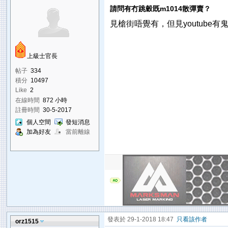
請問有冇跳穀既m1014散彈賣？
見槍街唔覺有，但見youtube有鬼
上級士官長
帖子
334
積分
10497
Like
2
在線時間
872 小時
註冊時間
30-5-2017
個人空間
發短消息
加為好友
當前離線
發表於 29-1-2018 18:47
只看該作者
orz1515