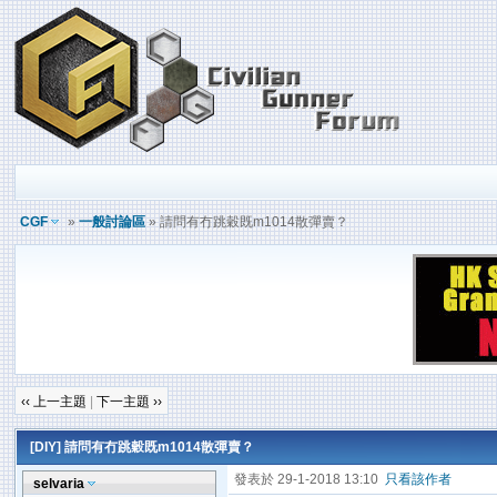
CGF
»
一般討論區
» 請問有冇跳穀既m1014散彈賣？
‹‹ 上一主題
|
下一主題 ››
[DIY]
請問有冇跳穀既m1014散彈賣？
發表於 29-1-2018 13:10
只看該作者
selvaria