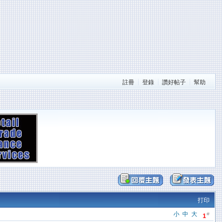
註冊
登錄
讚好帖子
幫助
打印
小
中
大
#
1