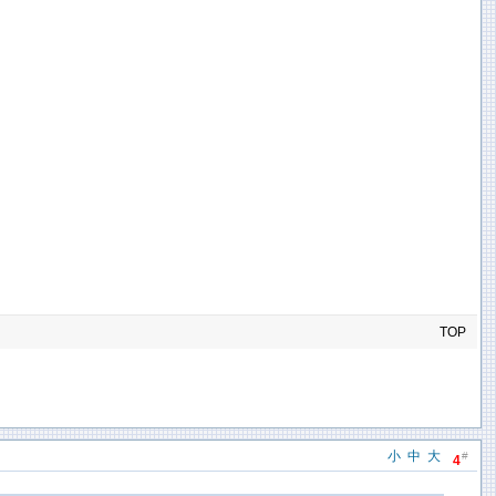
TOP
小
中
大
#
4