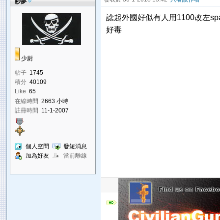
紗夢
諗起外國好似有人用1100改左spa
好毒
少尉
帖子
1745
積分
40109
Like
65
在線時間
2663 小時
註冊時間
11-1-2007
個人空間
發短消息
加為好友
當前離線