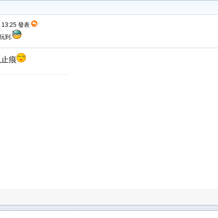
8 13:25 發表
玩到.
可以止痕