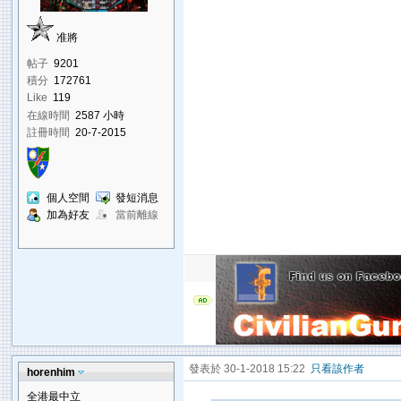
准將
帖子
9201
積分
172761
Like
119
在線時間
2587 小時
註冊時間
20-7-2015
個人空間
發短消息
加為好友
當前離線
發表於 30-1-2018 15:22
只看該作者
horenhim
全港最中立