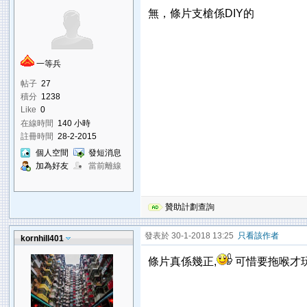
無，條片支槍係DIY的
一等兵
帖子
27
積分
1238
Like
0
在線時間
140 小時
註冊時間
28-2-2015
個人空間
發短消息
加為好友
當前離線
贊助計劃查詢
發表於 30-1-2018 13:25
只看該作者
kornhill401
條片真係幾正,
可惜要拖喉才玩