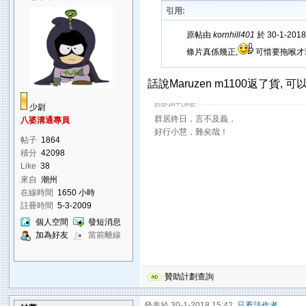
引用:
原帖由
kornhill401
於 30-1-201
條片真係幾正,
可惜要拖喉才
話說Maruzen m1100返了貨, 
少尉
群居終日，言不及義，
八婆溝通專員
好行小慧，難矣哉！
帖子
1864
積分
42098
Like
38
來自
潮州
在線時間
1650 小時
註冊時間
5-3-2009
個人空間
發短消息
加為好友
當前離線
贊助計劃查詢
發表於 30-1-2018 15:42
只看該作者