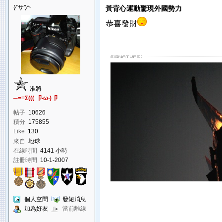
(∕‵サ′)∕~
黃背心運動驚現外國勢力
恭喜發財
准將
─=≡Σ((( 卩‧ω‧)卩
帖子
10626
積分
175855
Like
130
來自
地球
在線時間
4141 小時
註冊時間
10-1-2007
個人空間
發短消息
加為好友
當前離線