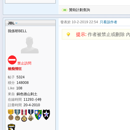
贊助計劃查詢
發表於 10-2-2019 22:54
只看該作者
JBL
我係呀BELL
提示:
作者被禁止或刪除 
禁止訪問
槍痴情狂
帖子
5324
積分
148008
Like
108
來自
銅色德山剎土
在線時間
11293 小時
註冊時間
20-4-2010