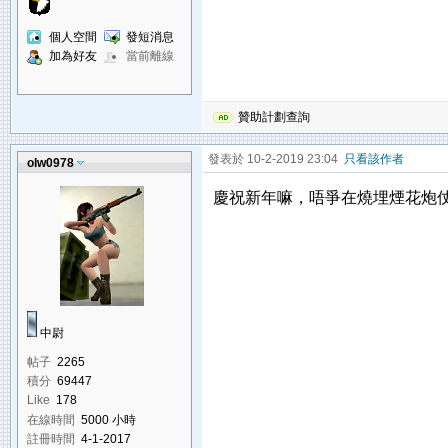
個人空間
發短消息
加為好友
當前離線
贊助計劃查詢
發表於 10-2-2019 23:04
只看該作者
olw0978
慶祝新年嘛，唔爭在燒埋煙花炮
中尉
帖子
2265
積分
69447
Like
178
在線時間
5000 小時
註冊時間
4-1-2017