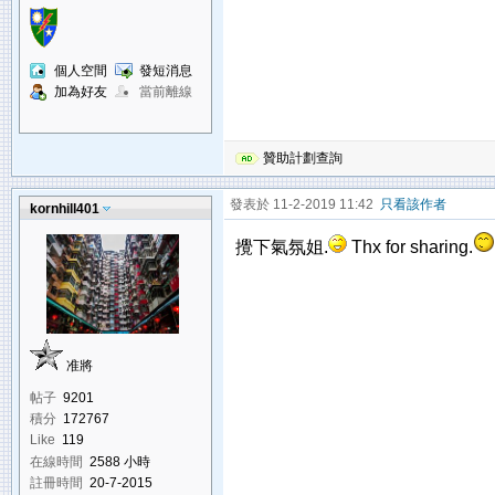
個人空間
發短消息
加為好友
當前離線
贊助計劃查詢
發表於 11-2-2019 11:42
只看該作者
kornhill401
攪下氣氛姐.
Thx for sharing.
准將
帖子
9201
積分
172767
Like
119
在線時間
2588 小時
註冊時間
20-7-2015