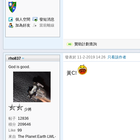
個人空間
發短消息
加為好友
當前離線
贊助計劃查詢
發表於 11-2-2019 14:26
只看該作者
rho837
God is good.
黃C!
少將
帖子
12836
積分
209646
Like
99
來自
The Planet Earth LWL-