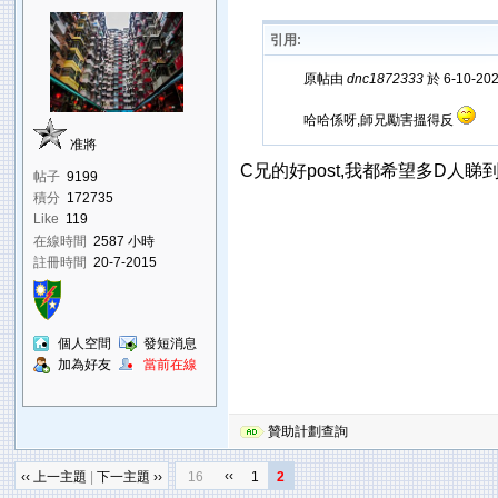
引用:
原帖由
dnc1872333
於 6-10-20
哈哈係呀,師兄勵害搵得反
准將
C兄的好post,我都希望多D人睇到
帖子
9199
積分
172735
Like
119
在線時間
2587 小時
註冊時間
20-7-2015
個人空間
發短消息
加為好友
當前在線
贊助計劃查詢
‹‹
‹‹ 上一主題
|
下一主題 ››
16
1
2