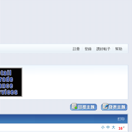
註冊
登錄
讚好帖子
幫助
打印
小
中
大
#
16