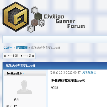
CGF
»
問題匯報
» 呢個網站究竟要點po相
‹‹ 上一主題
|
下一主題 ››
呢個網站究竟要點po相
發表於 19-3-2022 00:47
只看該作者
JerHard2.0
呢個網站究竟要點po相
如題
新兵
帖子
12