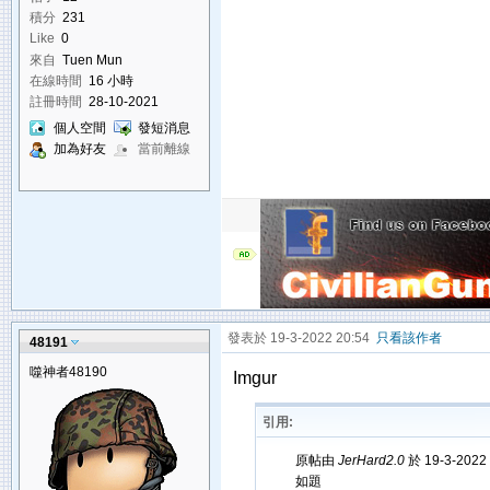
積分
231
Like
0
來自
Tuen Mun
在線時間
16 小時
註冊時間
28-10-2021
個人空間
發短消息
加為好友
當前離線
發表於 19-3-2022 20:54
只看該作者
48191
噬神者48190
Imgur
引用:
原帖由
JerHard2.0
於 19-3-2022
如題