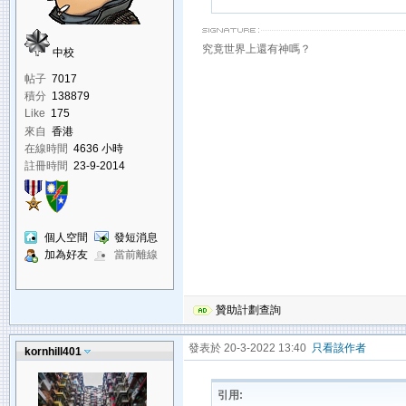
究竟世界上還有神嗎？
中校
帖子
7017
積分
138879
Like
175
來自
香港
在線時間
4636 小時
註冊時間
23-9-2014
個人空間
發短消息
加為好友
當前離線
贊助計劃查詢
發表於 20-3-2022 13:40
只看該作者
kornhill401
引用: