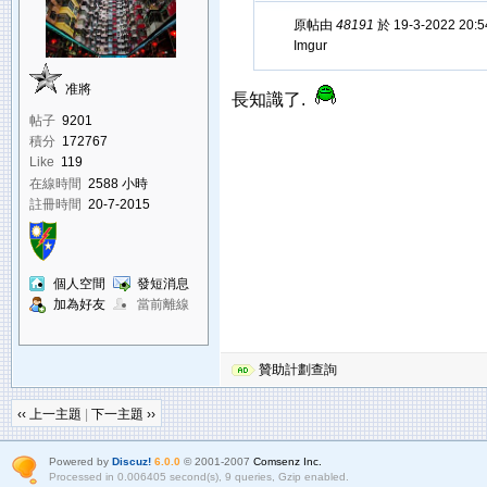
原帖由
48191
於 19-3-2022 20
Imgur
准將
長知識了.
帖子
9201
積分
172767
Like
119
在線時間
2588 小時
註冊時間
20-7-2015
個人空間
發短消息
加為好友
當前離線
贊助計劃查詢
‹‹ 上一主題
|
下一主題 ››
Powered by
Discuz!
6.0.0
© 2001-2007
Comsenz Inc.
Processed in 0.006405 second(s), 9 queries, Gzip enabled.