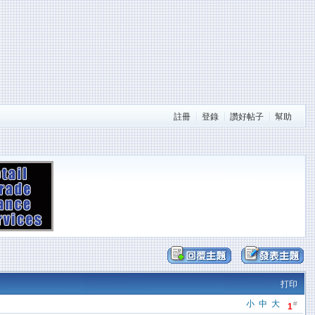
註冊
登錄
讚好帖子
幫助
打印
小
中
大
#
1