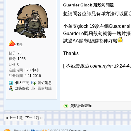
Guarder Glock 飛殼勾問題
想請問各位師兄有咩方法可以固
小弟支glock 19改左鋁Guarder s
Guarder o既飛殼勾就得一塊片
試過AA膠/螺絲膠都仲好鬆
伍長
Thanks
帖子
23
積分
1958
Like
0
[
本帖最後由 colmanyim 於 24-4-
在線時間
323 小時
註冊時間
4-11-2016
個人空間
發短消息
加為好友
當前離線
贊助計劃查詢
‹‹ 上一主題
|
下一主題 ››
Powered by
Discuz!
6.0.0
© 2001-2007
Comsenz Inc.